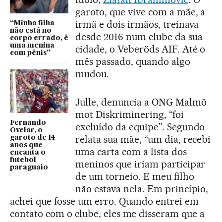
garoto, que vive com a mãe, a
irmã e dois irmãos, treinava
“Minha filha
não está no
desde 2016 num clube da sua
corpo errado, é
uma menina
cidade, o Veberöds AIF. Até o
com pênis”
mês passado, quando algo
mudou.
Julle, denuncia a ONG Malmö
mot Diskriminering, “foi
Fernando
excluído da equipe”. Segundo
Ovelar, o
relata sua mãe, “um dia, recebi
garoto de 14
anos que
uma carta com a lista dos
encanta o
futebol
meninos que iriam participar
paraguaio
de um torneio. E meu filho
não estava nela. Em princípio,
achei que fosse um erro. Quando entrei em
contato com o clube, eles me disseram que a