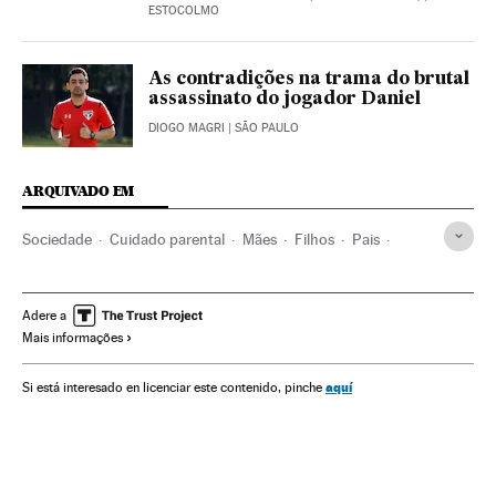
ESTOCOLMO
As contradições na trama do brutal
assassinato do jogador Daniel
DIOGO MAGRI
| SÃO PAULO
ARQUIVADO EM
Sociedade
Cuidado parental
Mães
Filhos
Pais
Parentesco
Pedagogia
Família
Infância
Educação
Adere a
Mais informações
aquí
Si está interesado en licenciar este contenido, pinche