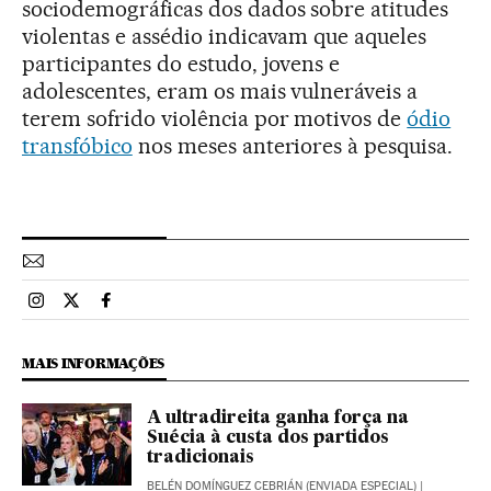
sociodemográficas dos dados sobre atitudes
violentas e assédio indicavam que aqueles
participantes do estudo, jovens e
adolescentes, eram os mais vulneráveis a
terem sofrido violência por motivos de
ódio
transfóbico
nos meses anteriores à pesquisa.
Esportes El País Brasil en Instagram
Esportes El País Brasil en Twitter
Esportes El País Brasil en Facebook
MAIS INFORMAÇÕES
A ultradireita ganha força na
Suécia à custa dos partidos
tradicionais
BELÉN DOMÍNGUEZ CEBRIÁN (ENVIADA ESPECIAL)
|