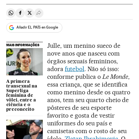
Compartir en Whatsapp
Compartir en Facebook
Compartir en Twitter
Desplegar Redes Sociales
Añadir EL PAÍS en Google
Julle, um menino sueco de
MAIS INFORMAÇÕES
nove anos que nasceu com
órgãos sexuais femininos,
adora
futebol
. Não só isso:
conforme publica o
Le Monde
,
A primera
essa criança, que se identifica
transexual na
como menino desde os quatro
Superliga
feminina de
anos, tem seu quarto cheio de
vôlei, entre a
ciência e o
pôsteres de seu esporte
preconceito
favorito e gosta de vestir
uniformes do seu país e
camisetas com o rosto de seu
ídolo,
Zlatan Ibrahimovic
. O