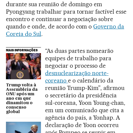
durante sua reunião de domingo em
Pyongyang trabalhar para tornar factível esse
encontro e continuar a negociação sobre
quando e onde, de acordo com o
Governo da
Coreia do Sul
.
“As duas partes nomearão
MAIS INFORMAÇÕES
equipes de trabalho para
negociar o processo de
desnuclearização norte-
coreano
e o calendário da
Trump volta à
reunião Trump-Kim”, afirmou
Assembleia da
o secretário da presidência
ONU após um
ano em que
sul-coreana, Yoon Young-chan,
dinamitou o
consenso
em um comunicado que cita a
global
agência do país, a Yonhap. A
declaração de Yoon ocorreu
após Pompeo se reunir em