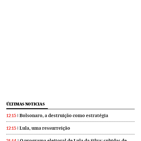
ÚLTIMAS NOTICIAS
Bolsonaro, a destruição como estratégia
12:15
Lula, uma ressurreição
12:15
O programa eleitoral de Lula da Silva: subidas de
21:14