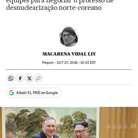
equipes para negociar o processo de
desnuclearização norte-coreano
MACARENA VIDAL LIY
Pequim -
OCT
07, 2018 - 15:42
EDT
Compartir en Whatsapp
Compartir en Facebook
Compartir en Twitter
Desplegar Redes Sociales
Añadir EL PAÍS en Google