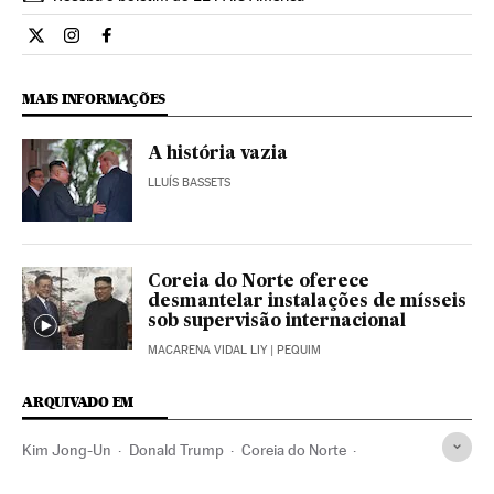
Internacional El País Brasil en Twitter
Internacional El País Brasil en Instagram
Internacional El País Brasil en Facebook
MAIS INFORMAÇÕES
A história vazia
LLUÍS BASSETS
Coreia do Norte oferece
desmantelar instalações de mísseis
sob supervisão internacional
MACARENA VIDAL LIY
| PEQUIM
ARQUIVADO EM
Kim Jong-Un
Donald Trump
Coreia do Norte
Armas nucleares
Estados Unidos
América do Norte