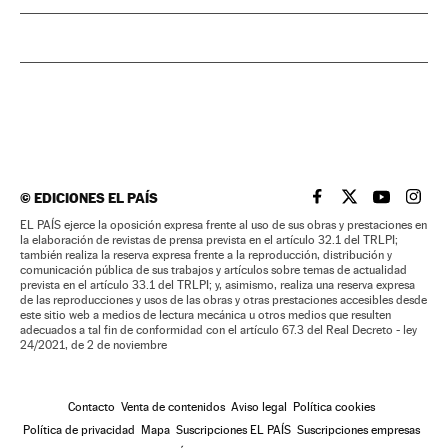
©
EDICIONES EL PAÍS
EL PAÍS BRASIL EN
EL PAÍS BRASI
EL PAÍS B
EL PA
EL PAÍS ejerce la oposición expresa frente al uso de sus obras y prestaciones en
la elaboración de revistas de prensa prevista en el artículo 32.1 del TRLPI;
también realiza la reserva expresa frente a la reproducción, distribución y
comunicación pública de sus trabajos y artículos sobre temas de actualidad
prevista en el artículo 33.1 del TRLPI; y, asimismo, realiza una reserva expresa
de las reproducciones y usos de las obras y otras prestaciones accesibles desde
este sitio web a medios de lectura mecánica u otros medios que resulten
adecuados a tal fin de conformidad con el artículo 67.3 del Real Decreto - ley
24/2021, de 2 de noviembre
Contacto
Venta de contenidos
Aviso legal
Política cookies
Política de privacidad
Mapa
Suscripciones EL PAÍS
Suscripciones empresas