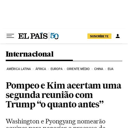
Pular para o conteúdo
SUSCRÍBETE
Internacional
AMÉRICA LATINA
ÁFRICA
EUROPA
ORIENTE MÉDIO
CHINA
EUA
Pompeo e Kim acertam uma
segunda reunião com
Trump “o quanto antes”
Washington e Pyongyang nomearão