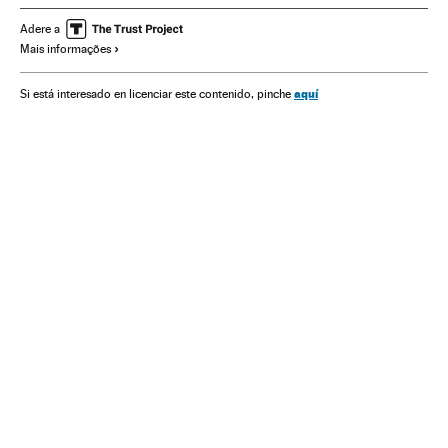
Ásia oriental
Armamento
Ásia
Defesa
América
Adere a
Mais informações
aquí
Si está interesado en licenciar este contenido, pinche