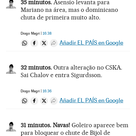
35 minutos.
Asensio levanta para
Mariano na área, mas o dominicano
chuta de primeira muito alto.
Diogo Magri
16:38
Añadir EL PAÍS en Google
Compartir en Whatsapp
Compartir en Facebook
Compartir en Twitter
Desplegar Redes Sociales
32 minutos.
Outra alteração no CSKA.
Sai Chalov e entra Sigurdsson.
Diogo Magri
16:36
Añadir EL PAÍS en Google
Compartir en Whatsapp
Compartir en Facebook
Compartir en Twitter
Desplegar Redes Sociales
31 minutos. Navas!
Goleiro aparece bem
para bloquear o chute de Bijol de