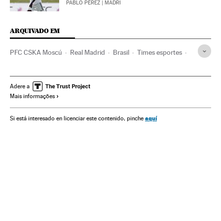
PABLO PÉREZ
| MADRI
ARQUIVADO EM
PFC CSKA Moscú
Real Madrid
Brasil
Times esportes
América do Sul
América Latina
América
Champions League 2018/2019
Champions League
Adere a
Mais informações
Futebol
Competições
Esportes
aquí
Si está interesado en licenciar este contenido, pinche