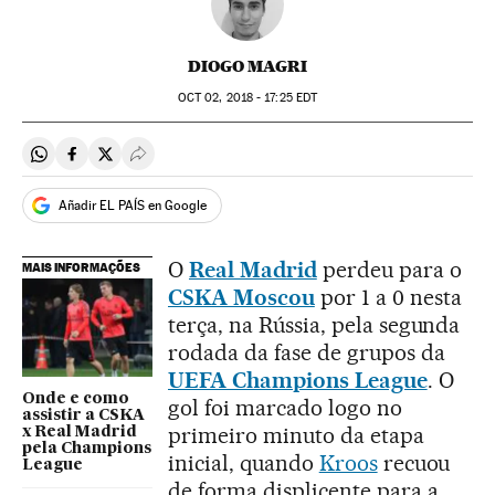
DIOGO MAGRI
OCT
02, 2018 - 17:25
EDT
Compartir en Whatsapp
Compartir en Facebook
Compartir en Twitter
Desplegar Redes Sociales
Añadir EL PAÍS en Google
O
Real Madrid
perdeu para o
MAIS INFORMAÇÕES
CSKA Moscou
por 1 a 0 nesta
terça, na Rússia, pela segunda
rodada da fase de grupos da
UEFA Champions League
. O
Onde e como
gol foi marcado logo no
assistir a CSKA
primeiro minuto da etapa
x Real Madrid
pela Champions
inicial, quando
Kroos
recuou
League
de forma displicente para a