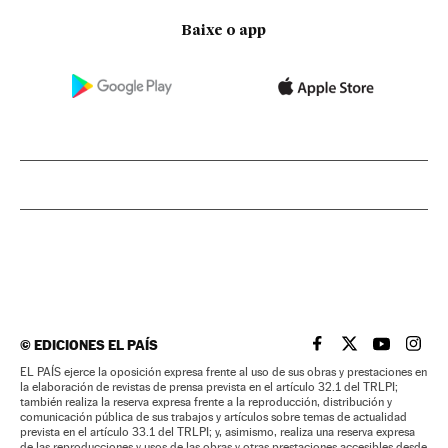
Baixe o app
©
EDICIONES EL PAÍS
EL PAÍS BRASIL EN
EL PAÍS BRASI
EL PAÍS B
EL PA
EL PAÍS ejerce la oposición expresa frente al uso de sus obras y prestaciones en
la elaboración de revistas de prensa prevista en el artículo 32.1 del TRLPI;
también realiza la reserva expresa frente a la reproducción, distribución y
comunicación pública de sus trabajos y artículos sobre temas de actualidad
prevista en el artículo 33.1 del TRLPI; y, asimismo, realiza una reserva expresa
de las reproducciones y usos de las obras y otras prestaciones accesibles desde