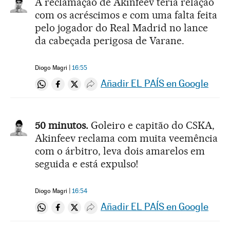
A reclamação de Akinfeev teria relação
com os acréscimos e com uma falta feita
pelo jogador do Real Madrid no lance
da cabeçada perigosa de Varane.
Diogo Magri
16:55
Añadir EL PAÍS en Google
Compartir en Whatsapp
Compartir en Facebook
Compartir en Twitter
Desplegar Redes Sociales
50 minutos.
Goleiro e capitão do CSKA,
Akinfeev reclama com muita veemência
com o árbitro, leva dois amarelos em
seguida e está expulso!
Diogo Magri
16:54
Añadir EL PAÍS en Google
Compartir en Whatsapp
Compartir en Facebook
Compartir en Twitter
Desplegar Redes Sociales