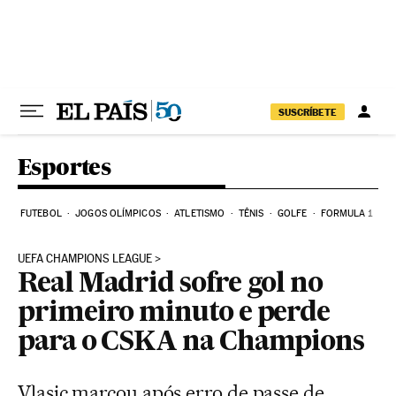
Pular para o conteúdo
SUSCRÍBETE
Esportes
FUTEBOL
JOGOS OLÍMPICOS
ATLETISMO
TÊNIS
GOLFE
FORMULA 1
UEFA CHAMPIONS LEAGUE
Real Madrid sofre gol no
primeiro minuto e perde
para o CSKA na Champions
Vlasic marcou após erro de passe de