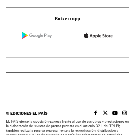
Baixe o app
©
EDICIONES EL PAÍS
EL PAÍS BRASIL EN
EL PAÍS BRASI
EL PAÍS B
EL PA
EL PAÍS ejerce la oposición expresa frente al uso de sus obras y prestaciones en
la elaboración de revistas de prensa prevista en el artículo 32.1 del TRLPI;
también realiza la reserva expresa frente a la reproducción, distribución y
comunicación pública de sus trabajos y artículos sobre temas de actualidad