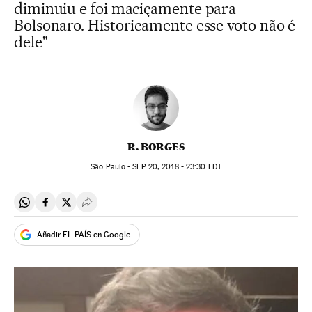
diminuiu e foi maciçamente para
Bolsonaro. Historicamente esse voto não é
dele"
R. BORGES
São Paulo -
SEP
20, 2018 - 23:30
EDT
Compartir en Whatsapp
Compartir en Facebook
Compartir en Twitter
Desplegar Redes Sociales
Añadir EL PAÍS en Google