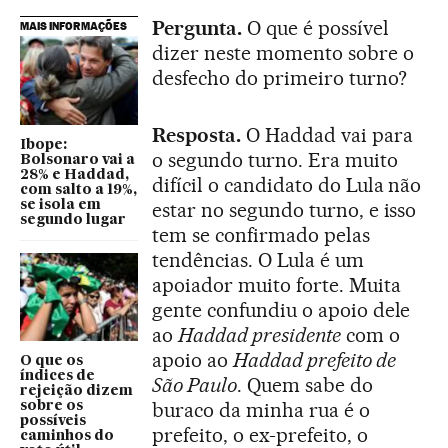
Pergunta.
O que é possível
MAIS INFORMAÇÕES
dizer neste momento sobre o
desfecho do primeiro turno?
Resposta.
O Haddad vai para
Ibope:
o segundo turno. Era muito
Bolsonaro vai a
28% e Haddad,
difícil o candidato do Lula não
com salto a 19%,
se isola em
estar no segundo turno, e isso
segundo lugar
tem se confirmado pelas
tendências. O Lula é um
apoiador muito forte. Muita
gente confundiu o apoio dele
ao
Haddad presidente
com o
apoio ao
Haddad prefeito de
O que os
índices de
São Paulo
. Quem sabe do
rejeição dizem
buraco da minha rua é o
sobre os
possíveis
prefeito, o ex-prefeito, o
caminhos do