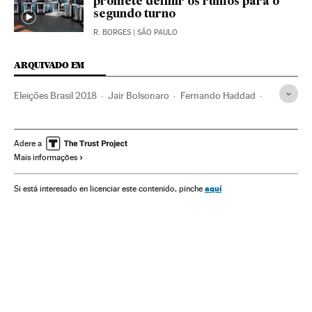
promete definir os rumos para o
segundo turno
R. BORGES
| SÃO PAULO
ARQUIVADO EM
Eleições Brasil 2018
Jair Bolsonaro
Fernando Haddad
Ciro Gomes
Marina Silva
Eleições Brasil
Pesquisas eleitorais
Geraldo Alckmin
Governadores
Adere a
Mais informações
Brasil
Governos estaduais
América do Sul
América Latina
Eleições
América
aquí
Si está interesado en licenciar este contenido, pinche
Administração Estado
Política
Administração pública
Eleições 2018