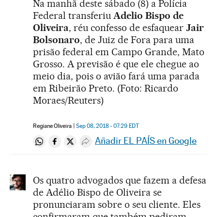
Na manhã deste sábado (8) a Polícia
Federal transferiu
Adelio Bispo de
Oliveira
, réu confesso de esfaquear
Jair
Bolsonaro
, de Juiz de Fora para uma
prisão federal em Campo Grande, Mato
Grosso. A previsão é que ele chegue ao
meio dia, pois o avião fará uma parada
em Ribeirão Preto. (Foto: Ricardo
Moraes/Reuters)
Regiane Oliveira
Sep 08, 2018 - 07:29
EDT
Añadir EL PAÍS en Google
Compartir en Whatsapp
Compartir en Facebook
Compartir en Twitter
Desplegar Redes Sociales
Os quatro advogados que fazem a defesa
de Adélio Bispo de Oliveira se
pronunciaram sobre o seu cliente. Eles
confirmaram que também pediram