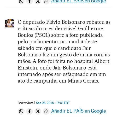
Añadir EL PAÍS en Google
Compartir en Whatsapp
Compartir en Facebook
Compartir en Twitter
Desplegar Redes Sociales
O deputado Flávio Bolsonaro rebateu as
críticas do presidenciável Guilherme
Boulos (PSOL) sobre a foto publicada
pelo parlamentar na manhã deste
sábado em que o candidato Jair
Bolsonaro faz um gesto de arma com as
mãos. A foto foi feita no hospital Albert
Einstein, onde Jair Bolsonaro está
internado após ser esfaqueado em um
ato de campanha em Minas Gerais.
Beatriz Jucá
Sep 08, 2018 - 15:01
EDT
Añadir EL PAÍS en Google
Compartir en Whatsapp
Compartir en Facebook
Compartir en Twitter
Desplegar Redes Sociales