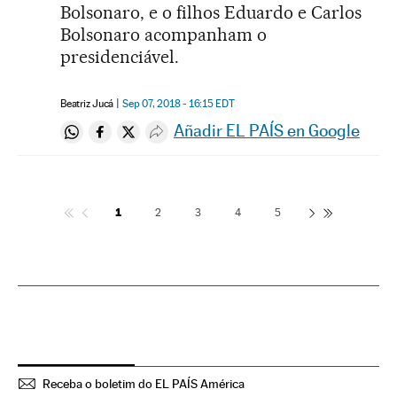
Bolsonaro, e o filhos Eduardo e Carlos
Bolsonaro acompanham o
presidenciável.
Beatriz Jucá
Sep 07, 2018 - 16:15
EDT
Añadir EL PAÍS en Google
Compartir en Whatsapp
Compartir en Facebook
Compartir en Twitter
Desplegar Redes Sociales
1
2
3
4
5
Receba o boletim do EL PAÍS América