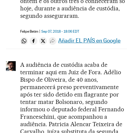
ontem e os outros três o conheceram só
hoje, durante a audiência de custódia,
segundo asseguraram.
Felipe Betim
Sep 07, 2018 - 18:06
EDT
Añadir EL PAÍS en Google
Compartir en Whatsapp
Compartir en Facebook
Compartir en Twitter
Desplegar Redes Sociales
A audiência de custódia acaba de
terminar aqui em Juiz de Fora. Adélio
Bispo de Oliveira, de 40 anos,
permanecerá preso preventivamente
após ter sido detido em flagrante por
tentar matar Bolsonaro, segundo
informou o deputado federal Fernando
Franceschini, que acompanhou a
audiência. Patricia Alencar Teixeira de
Carvalho, juíza substituta da segunda