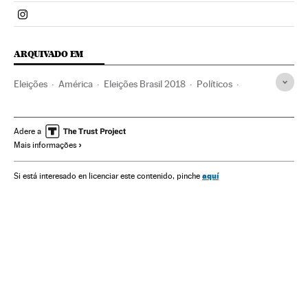
Politica El País Brasil en Instagram
ARQUIVADO EM
Eleições
América
Eleições Brasil 2018
Políticos
Onyx Lorenzoni
Flávio Bolsonaro
Eduardo Bolsonaro
Jair Bolsonaro
Eleições Brasil
Candidaturas políticas
Adere a
Mais informações
Brasil
Política
aquí
Si está interesado en licenciar este contenido, pinche