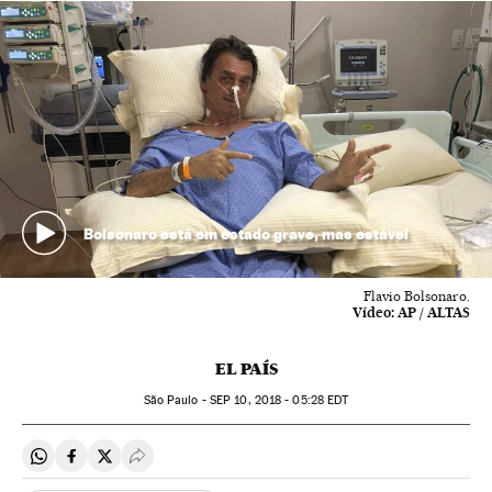
Bolsonaro está em estado grave, mas estável
Flavio Bolsonaro.
Vídeo:
AP / ALTAS
EL PAÍS
São Paulo -
SEP
10, 2018 - 05:28
EDT
Compartir en Whatsapp
Compartir en Facebook
Compartir en Twitter
Desplegar Redes Sociales