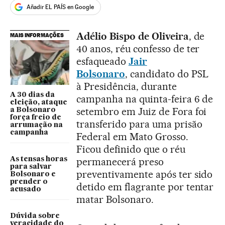
Añadir EL PAÍS en Google
Adélio Bispo de Oliveira
, de
MAIS INFORMAÇÕES
40 anos, réu confesso de ter
esfaqueado
Jair
Bolsonaro
,
candidato do PSL
à Presidência, durante
A 30 dias da
campanha na quinta-feira 6 de
eleição, ataque
setembro em Juiz de Fora foi
a Bolsonaro
força freio de
transferido para uma prisão
arrumação na
campanha
Federal em Mato Grosso.
Ficou definido que o réu
As tensas horas
permanecerá preso
para salvar
preventivamente após ter sido
Bolsonaro e
prender o
detido em flagrante por tentar
acusado
matar Bolsonaro.
Dúvida sobre
veracidade do