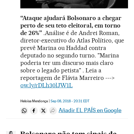
“Ataque ajudará Bolsonaro a chegar
perto de seu teto eleitoral, em torno
de 26%”
.Análise é de Andrei Roman,
diretor-executivo do Atlas Político, que
prevê Marina ou Haddad contra
deputado no segundo turno. "Marina
poderia ter um discurso mais claro
sobre o legado petista" . Leia a
reportagem de Flávia Marreiro --->
ow.ly/rDLh30lJW1L
Heloísa Mendonça
Sep 08, 2018 - 20:31
EDT
Añadir EL PAÍS en Google
Compartir en Whatsapp
Compartir en Facebook
Compartir en Twitter
Desplegar Redes Sociales