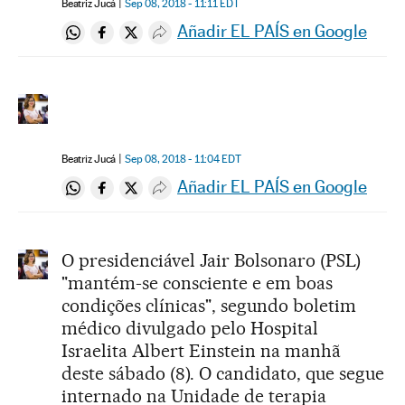
Beatriz Jucá
Sep 08, 2018 - 11:11
EDT
Añadir EL PAÍS en Google
Compartir en Whatsapp
Compartir en Facebook
Compartir en Twitter
Desplegar Redes Sociales
Beatriz Jucá
Sep 08, 2018 - 11:04
EDT
Añadir EL PAÍS en Google
Compartir en Whatsapp
Compartir en Facebook
Compartir en Twitter
Desplegar Redes Sociales
O presidenciável Jair Bolsonaro (PSL)
"mantém-se consciente e em boas
condições clínicas", segundo boletim
médico divulgado pelo Hospital
Israelita Albert Einstein na manhã
deste sábado (8). O candidato, que segue
internado na Unidade de terapia