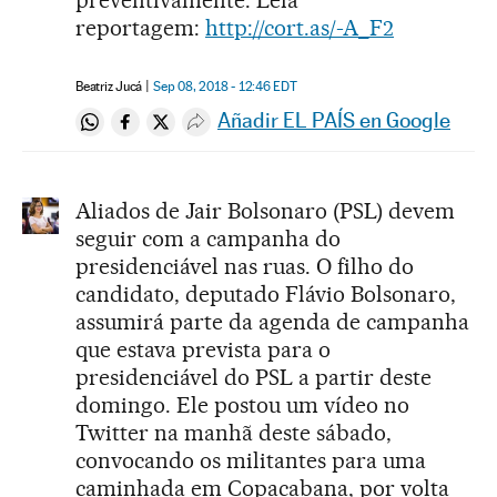
preventivamente. Leia
reportagem:
http://cort.as/-A_F2
Beatriz Jucá
Sep 08, 2018 - 12:46
EDT
Añadir EL PAÍS en Google
Compartir en Whatsapp
Compartir en Facebook
Compartir en Twitter
Desplegar Redes Sociales
Aliados de Jair Bolsonaro (PSL) devem
seguir com a campanha do
presidenciável nas ruas. O filho do
candidato, deputado Flávio Bolsonaro,
assumirá parte da agenda de campanha
que estava prevista para o
presidenciável do PSL a partir deste
domingo. Ele postou um vídeo no
Twitter na manhã deste sábado,
convocando os militantes para uma
caminhada em Copacabana, por volta