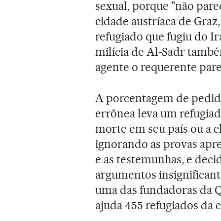
sexual, porque "não parec
cidade austríaca de Graz
refugiado que fugiu do I
milícia de Al-Sadr também
agente o requerente pare
A porcentagem de pedido
errônea leva um refugia
morte em seu país ou a c
ignorando as provas apres
e as testemunhas, e deci
argumentos insignificant
uma das fundadoras da Q
ajuda 455 refugiados da