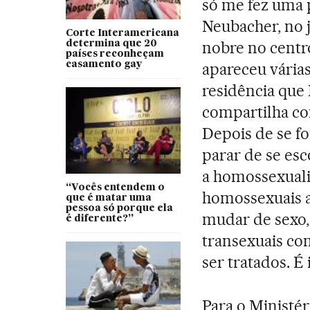
só me fez uma p
Neubacher, no 
Corte Interamericana
nobre no centro
determina que 20
países reconheçam
casamento gay
apareceu várias
residência que
compartilha co
Depois de se fo
parar de se esc
a homossexuali
“Vocês entendem o
homossexuais a
que é matar uma
pessoa só porque ela
mudar de sexo, 
é diferente?”
transexuais co
ser tratados. É
Para o Ministér