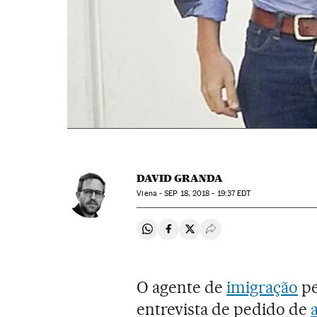
DAVID GRANDA
Viena -
SEP
18, 2018 - 19:37
EDT
Compartir en Whatsapp
Compartir en Facebook
Compartir en Twitter
Desplegar Redes Soci
O agente de
imigração
pe
entrevista de pedido de