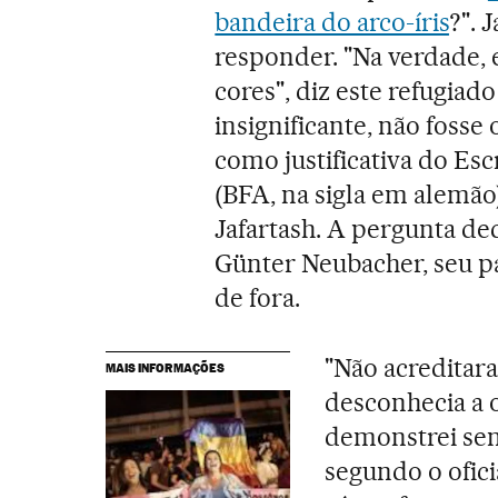
bandeira do arco-íris
?". 
responder. "Na verdade, e
cores", diz este refugiad
insignificante, não fosse 
como justificativa do Esc
(BFA, na sigla em alemão
Jafartash. A pergunta dec
Günter Neubacher, seu pa
de fora.
"Não acreditara
MAIS INFORMAÇÕES
desconhecia a o
demonstrei sen
segundo o ofici