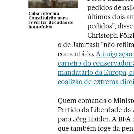
pedidos de asil
Cuba reforma
últimos dois an
Constituição para
reverter décadas de
pedidos", disse
homofobia
Christoph Pölz
o de Jafartash "não reflit
comentá-lo.
A imigração 
carreira do conservador 
mandatário da Europa, c
coalizão de extrema direi
Quem comanda o Ministér
Partido da Liberdade da Á
para Jörg Haider. A BFA 
que também foge da pena