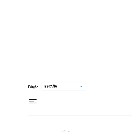
Pular para o conteúdo
ESPAÑA
Edição: