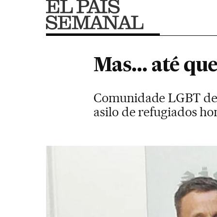
Mas... até qu
Comunidade LGBT denu
asilo de refugiados h