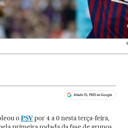
Añadir EL PAÍS en Google
ales
leou o
PSV
por 4 a 0 nesta terça-feira,
ela primeira rodada da fase de grupos