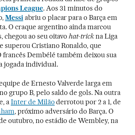
pions League
. Aos 31 minutos do
o,
Messi
abriu o placar para o Barça em
lta. O craque argentino ainda marcou
s, chegou ao seu oitavo
hat-trick
na Liga
 superou Cristiano Ronaldo, que
O francês Dembélé também deixou sua
 jogada individual.
 equipe de Ernesto Valverde larga em
no grupo B, pelo saldo de gols. Na outra
e, a
Inter de Milão
derrotou por 2 a 1, de
nham
, próximo adversário do Barça. O
 de outubro, no estádio de Wembley, na