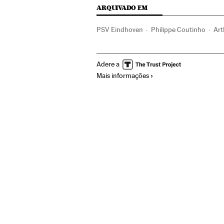
ARQUIVADO EM
PSV Eindhoven
Philippe Coutinho
Art
Tottenham Hotspur
Inter Milan
Lionel
Adere a
Brasil
Times esportes
América do Sul
Mais informações
Champions League 2018/2019
Champio