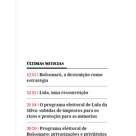
rasil en Instagram
ís Brasil en Twitter
 El País Brasil en Facebook
ÚLTIMAS NOTICIAS
Bolsonaro, a destruição como
12:15
estratégia
Lula, uma ressurreição
12:15
O programa eleitoral de Lula da
21:14
Silva: subidas de impostos para os
ricos e proteção para as minorias
Programa eleitoral de
20:55
Bolsonaro: privatizações e privilégios