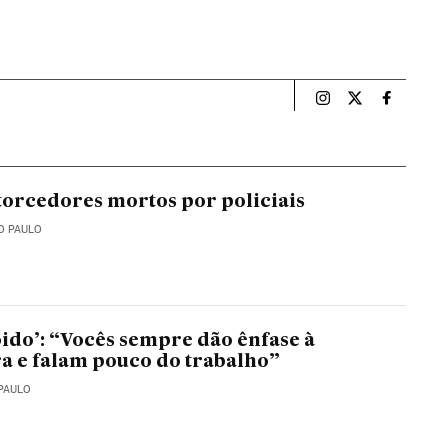
Esportes El País B
Esportes El Pa
Esportes
 torcedores mortos por policiais
O PAULO
doido’: “Vocês sempre dão ênfase à
a e falam pouco do trabalho”
 PAULO