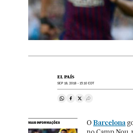
EL PAÍS
SEP
18, 2018 - 15:10
EDT
Compartir en Whatsapp
Compartir en Facebook
Compartir en Twitter
Desplegar Redes Soci
O
Barcelona
go
MAIS INFORMAÇÕES
no Camp Nou, p