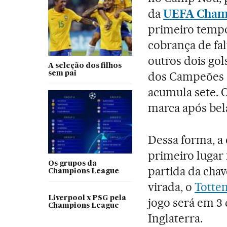
da
UEFA Cham
primeiro temp
cobrança de fa
outros dois gol
A seleção dos filhos
dos Campeões e
sem pai
acumula sete. 
marca após bela
Dessa forma, a
primeiro lugar 
Os grupos da
partida da chav
Champions League
virada, o
Totte
Liverpool x PSG pela
jogo será em 3
Champions League
Inglaterra.