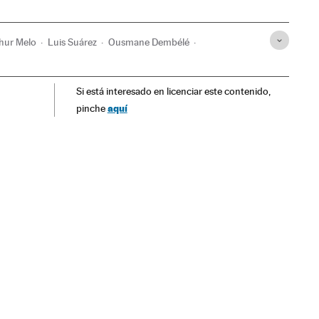
hur Melo
Luis Suárez
Ousmane Dembélé
 Messi
FC Barcelona
Facebook
UEFA
Redes sociais
Si está interesado en licenciar este contenido,
América Latina
América
Internet
aquí
pinche
ns League
Futebol
Competições
Esportes