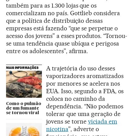
também para as 1.300 lojas que os
comercializam no país. Gottlieb considera
que a política de distribuição dessas
empresas está fazendo “que se perpetue o
acesso dos jovens” a esses produtos. “Tornou-
se uma tendência quase ubíqua e perigosa
entre os adolescentes”, afirma.
A trajetória do uso desses
MAIS INFORMAÇÕES
vaporizadores aromatizados
por menores se acelera nos
EUA. Isso, segundo a FDA, os
coloca no caminho da
Como o pulmão
dependência. “Não podemos
de um fumante
tolerar que uma geração de
se tornou viral
jovens se torne
viciada em
nicotina
”, adverte o