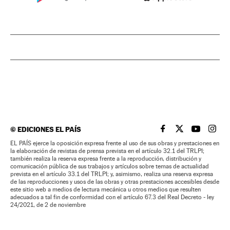
©
EDICIONES EL PAÍS
EL PAÍS BRASIL EN
EL PAÍS BRASI
EL PAÍS B
EL PA
EL PAÍS ejerce la oposición expresa frente al uso de sus obras y prestaciones en
la elaboración de revistas de prensa prevista en el artículo 32.1 del TRLPI;
también realiza la reserva expresa frente a la reproducción, distribución y
comunicación pública de sus trabajos y artículos sobre temas de actualidad
prevista en el artículo 33.1 del TRLPI; y, asimismo, realiza una reserva expresa
de las reproducciones y usos de las obras y otras prestaciones accesibles desde
este sitio web a medios de lectura mecánica u otros medios que resulten
adecuados a tal fin de conformidad con el artículo 67.3 del Real Decreto - ley
24/2021, de 2 de noviembre