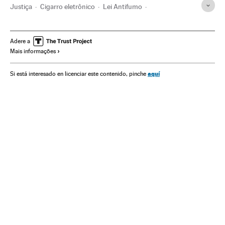
Justiça
Cigarro eletrônico
Lei Antifumo
Legislação espanhola
Estados Unidos
América do Norte
Legislação
América
Adere a
Mais informações
Restrições tabaco
Tabagismo
Restricciones consumo
Tabaco
Vícios
Consumo
Doenças
Medicina
aquí
Si está interesado en licenciar este contenido, pinche
Indústria
Saúde