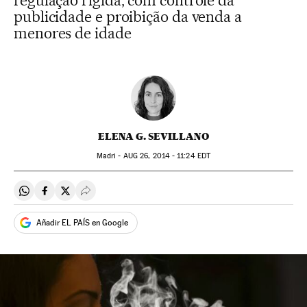
regulação rígida, com controle da
publicidade e proibição da venda a
menores de idade
ELENA G. SEVILLANO
Madri -
AUG
26, 2014 - 11:24
EDT
Compartir en Whatsapp
Compartir en Facebook
Compartir en Twitter
Desplegar Redes Sociales
Añadir EL PAÍS en Google