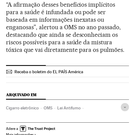
“A afirmação desses benefícios implícitos
para a saúde é infundada ou pode ser
baseada em informações inexatas ou
enganosas”, alertou a OMS no ano passado,
destacando que ainda se desconheciam os
riscos possíveis para a saúde da mistura
tóxica que vai diretamente para os pulmões.
Receba o boletim do EL PAÍS América
ARQUIVADO EM
Cigarro eletrônico
OMS
Lei Antifumo
Legislação espanhola
Espanha
Legislação
Justiça
Saúde pública
Política sanitária
Previdência
ONU
Adere a
Mais informações