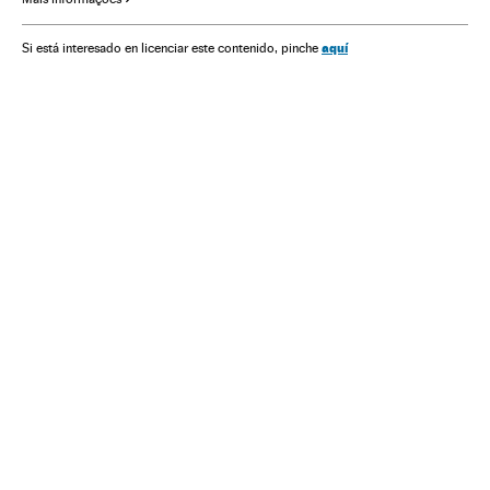
Organizações internacionais
Relações exteriores
Restrições tabaco
Tabagismo
Restricciones consumo
aquí
Si está interesado en licenciar este contenido, pinche
Tabaco
Vícios
Consumo
Doenças
Medicina
Indústria
Saúde