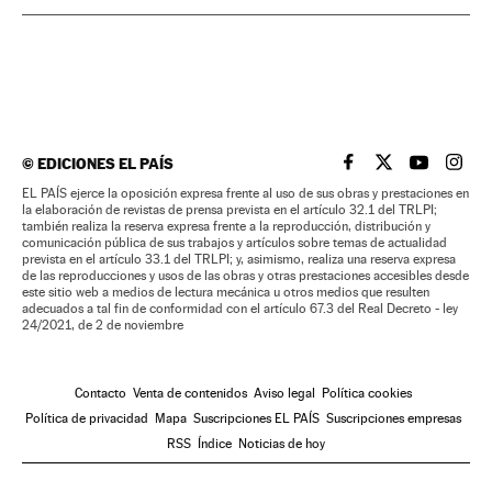
©
EDICIONES EL PAÍS
EL PAÍS BRASIL EN
EL PAÍS BRASI
EL PAÍS B
EL PA
EL PAÍS ejerce la oposición expresa frente al uso de sus obras y prestaciones en
la elaboración de revistas de prensa prevista en el artículo 32.1 del TRLPI;
también realiza la reserva expresa frente a la reproducción, distribución y
comunicación pública de sus trabajos y artículos sobre temas de actualidad
prevista en el artículo 33.1 del TRLPI; y, asimismo, realiza una reserva expresa
de las reproducciones y usos de las obras y otras prestaciones accesibles desde
este sitio web a medios de lectura mecánica u otros medios que resulten
adecuados a tal fin de conformidad con el artículo 67.3 del Real Decreto - ley
24/2021, de 2 de noviembre
Contacto
Venta de contenidos
Aviso legal
Política cookies
Política de privacidad
Mapa
Suscripciones EL PAÍS
Suscripciones empresas
RSS
Índice
Noticias de hoy