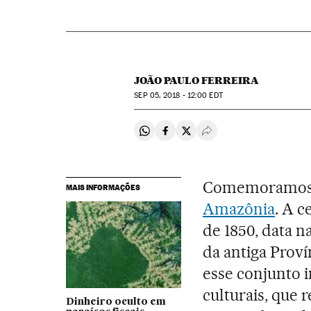
JOÃO PAULO FERREIRA
SEP
05, 2018 - 12:00
EDT
Compartir en Whatsapp
Compartir en Facebook
Compartir en Twitter
Desplegar Redes Soci
Comemoramos ne
MAIS INFORMAÇÕES
Amazônia
. A c
de 1850, data n
da antiga Prov
esse conjunto i
culturais, que r
Dinheiro oculto em