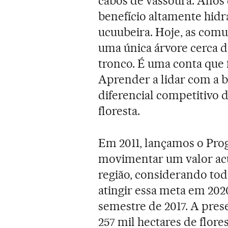
cabos de vassoura. Anos
benefício altamente hidr
ucuubeira. Hoje, as comu
uma única árvore cerca de
tronco. É uma conta que 
Aprender a lidar com a b
diferencial competitivo 
floresta.
Em 2011, lançamos o Pr
movimentar um valor acu
região, considerando toda
atingir essa meta em 20
semestre de 2017. A pres
257 mil hectares de flore