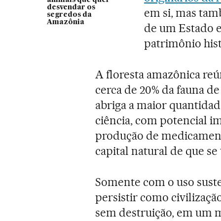
animais que quer
desvendar os
em si, mas tam
segredos da
Amazônia
de um Estado e
patrimônio histó
A floresta amazônica reú
cerca de 20% da fauna de 
abriga a maior quantidad
ciência, com potencial i
produção de medicamento
capital natural de que s
Somente com o uso sust
persistir como civilizaçã
sem destruição, em um 