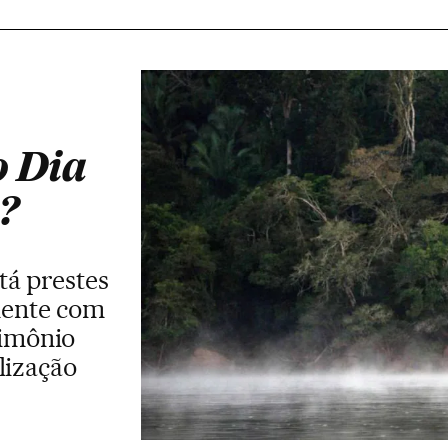
o Dia
?
tá prestes
omente com
rimônio
lização