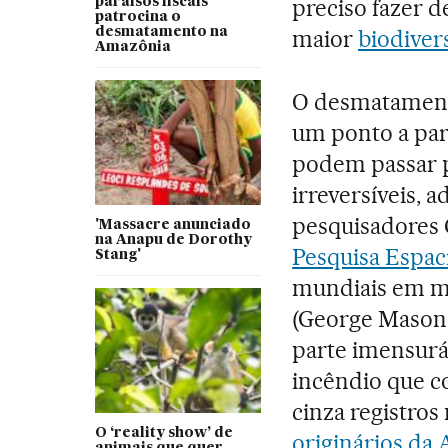
preciso fazer d
paraísos fiscais
patrocina o
desmatamento na
maior
biodiver
Amazônia
O desmatamento
um ponto a part
podem passar 
irreversíveis, 
pesquisadores 
'Massacre anunciado
na Anapu de Dorothy
Pesquisa Espac
Stang'
mundiais em mu
(George Mason 
parte imensuráv
incêndio que c
cinza registro
O ‘reality show’ de
originários da