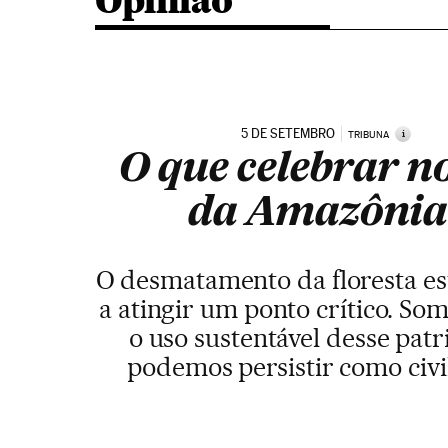
Opinião
5 DE SETEMBRO
i
TRIBUNA
O que celebrar n
da Amazônia
O desmatamento da floresta es
a atingir um ponto crítico. S
o uso sustentável desse pat
podemos persistir como civi