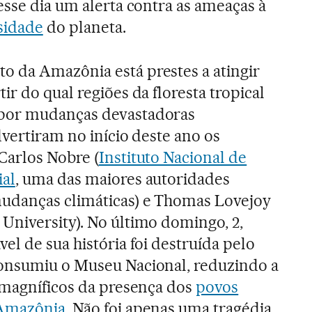
esse dia um alerta contra as ameaças à
sidade
do planeta.
 da Amazônia está prestes a atingir
ir do qual regiões da floresta tropical
por mudanças devastadoras
advertiram no início deste ano os
Carlos Nobre (
Instituto Nacional de
ial
, uma das maiores autoridades
danças climáticas) e Thomas Lovejoy
University). No último domingo, 2,
el de sua história foi destruída pelo
onsumiu o Museu Nacional, reduzindo a
s magníficos da presença dos
povos
 Amazônia
. Não foi apenas uma tragédia