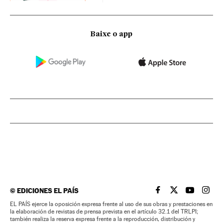
Baixe o app
©
EDICIONES EL PAÍS
EL PAÍS BRASIL EN
EL PAÍS BRASI
EL PAÍS B
EL PA
EL PAÍS ejerce la oposición expresa frente al uso de sus obras y prestaciones en
la elaboración de revistas de prensa prevista en el artículo 32.1 del TRLPI;
también realiza la reserva expresa frente a la reproducción, distribución y