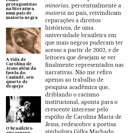
minorias
, percentualmente a
protagonistas
na literatura
maioria
no país, reivindicam
num país de
maioria negra
reparações a direitos
históricos, de uma
universidade brasileira em
que mais negros puderam ter
acesso a partir de 2002, e de
leitores que desejam se ver
A vida de
finalmente representados nas
Carolina de
Jesus além da
narrativas. Não me refiro
favela do
Canindé, seu
apenas ao trabalho de
quarto de
pesquisa acadêmica que,
despejo
driblando o racismo
institucional, aponta para o
crescente interesse pelo
espólio de Carolina Maria de
Jesus, redescobre a poetisa
O brasileiro
simbolista Gilka Machado
que venceu