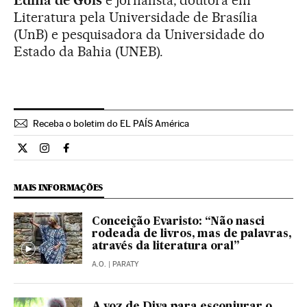
Edma de Góis
é jornalista, doutora em
Literatura pela Universidade de Brasília
(UnB) e pesquisadora da Universidade do
Estado da Bahia (UNEB).
Receba o boletim do EL PAÍS América
Opiniao El País Brasil en Twitter
Opiniao El País Brasil en Instagram
Opiniao El País Brasil en Facebook
MAIS INFORMAÇÕES
Conceição Evaristo: “Não nasci
rodeada de livros, mas de palavras,
através da literatura oral”
A.O.
| PARATY