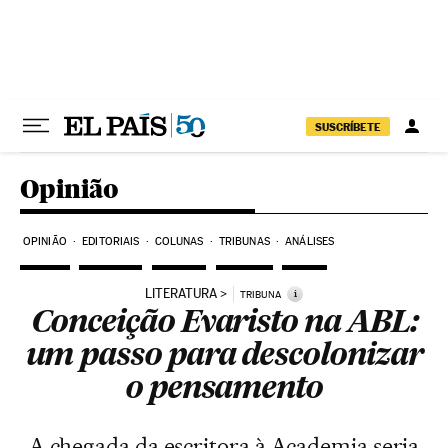
Pular para o conteúdo
SUSCRÍBETE
Opinião
OPINIÃO
EDITORIAIS
COLUNAS
TRIBUNAS
ANÁLISES
LITERATURA
i
TRIBUNA
Conceição Evaristo na ABL:
um passo para descolonizar
o pensamento
A chegada da escritora à Academia seria