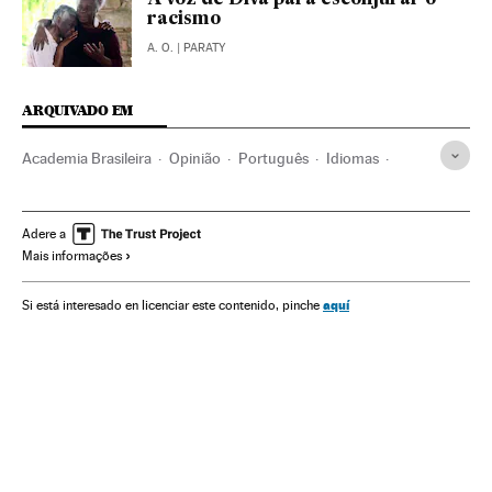
A voz de Diva para esconjurar o
racismo
A. O.
| PARATY
ARQUIVADO EM
Academia Brasileira
Opinião
Português
Idiomas
Brasil
Língua
Instituições culturais
América do Sul
América Latina
América
Literatura
Cultura
Adere a
Mais informações
aquí
Si está interesado en licenciar este contenido, pinche