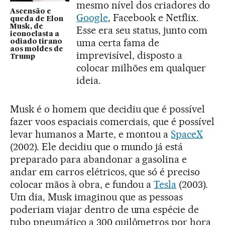
mesmo nível dos criadores do
Ascensão e
Google
, Facebook e Netflix.
queda de Elon
Musk, de
Esse era seu status, junto com
iconoclasta a
uma certa fama de
odiado tirano
aos moldes de
imprevisível, disposto a
Trump
colocar milhões em qualquer
ideia.
Musk é o homem que decidiu que é possível
fazer voos espaciais comerciais, que é possível
levar humanos a Marte, e montou a
SpaceX
(2002). Ele decidiu que o mundo já está
preparado para abandonar a gasolina e
andar em carros elétricos, que só é preciso
colocar mãos à obra, e fundou a
Tesla
(2003).
Um dia, Musk imaginou que as pessoas
poderiam viajar dentro de uma espécie de
tubo pneumático a 300 quilômetros por hora