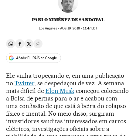
PABLO XIMÉNEZ DE SANDOVAL
Los Angeles -
AUG
19, 2018 - 11:47
EDT
Compartir en Whatsapp
Compartir en Facebook
Compartir en Twitter
Desplegar Redes Sociales
Añadir EL PAÍS en Google
Ele vinha tropeçando e, em uma publicação
no
Twitter
, se despedaçou de vez. A semana
mais difícil de
Elon Musk
começou colocando
a Bolsa de pernas para o ar e acabou com
uma confissão de que está à beira do colapso
físico e mental. No meio disso, surgiram
investidores sauditas interessados em carros
elétricos, investigações oficiais sobre a