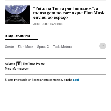
“Feito na Terra por humanos”: a
mensagem no carro que Elon Musk
enviou ao espaço
JAIME RUBIO HANCOCK
ARQUIVADO EM
Gente
Elon Musk
Space X
Tesla Motors
Los Angeles
Carros elétricos
Califórnia
Famosos
Carros
Estados Unidos
Fabricantes automóveis
Adere a
Mais informações
Veículos
Astronáutica
América do Norte
Automobilismo
Empresas
América
Economia
aquí
Si está interesado en licenciar este contenido, pinche
Transporte
Indústria
Ciência