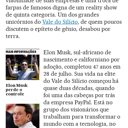
viabilidade de suas empresas e uma troca de
farpas de famosos digna de um reality show
de quinta categoria. Um dos grandes
unicórnios do
Vale do Silício
, de quem poucos
discutem o epíteto de gênio, desabou por
terra.
Elon Musk, sul-africano de
MAIS INFORMAÇÕES
nascimento e californiano por
adoção, completou 47 anos em
28 de julho. Sua vida na elite
do Vale do Silício começou há
Elon Musk
quase duas décadas, quando
perde o
foi uma das cabeças por trás
controle
da empresa PayPal. Está no
grupo dos visionários que
trabalham para transformar o
mundo com a tecnologia, no