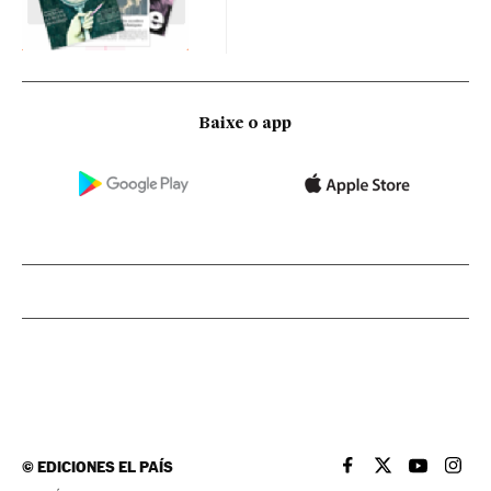
Baixe o app
©
EDICIONES EL PAÍS
EL PAÍS BRASIL EN
EL PAÍS BRASI
EL PAÍS B
EL PA