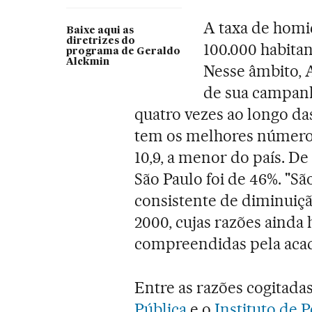
A taxa de homic
Baixe aqui as
diretrizes do
100.000 habita
programa de Geraldo
Alckmin
Nesse âmbito, 
de sua campanh
quatro vezes ao longo da
tem os melhores números.
10,9, a menor do país. De
São Paulo foi de 46%. "Sã
consistente de diminuiçã
2000, cujas razões ainda
compreendidas pela acade
Entre as razões cogitada
Pública
e o
Instituto de 