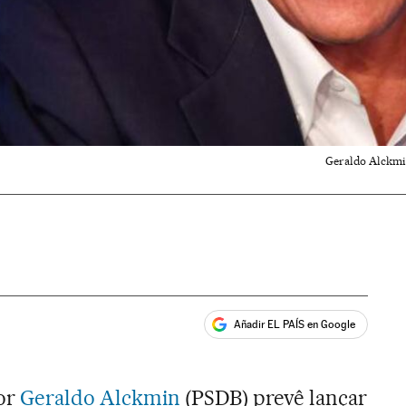
Geraldo Alckmin
Añadir EL PAÍS en Google
ales
or
Geraldo Alckmin
(PSDB) prevê lançar