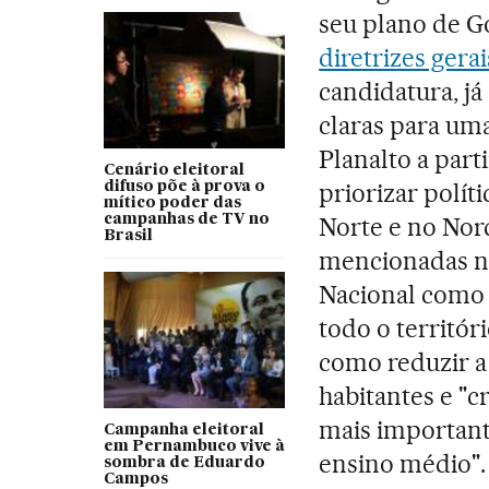
seu plano de G
diretrizes gerai
candidatura, j
claras para uma
Planalto a part
Cenário eleitoral
priorizar polí
difuso põe à prova o
mítico poder das
campanhas de TV no
Norte e no Nor
Brasil
mencionadas nas
Nacional como p
todo o territór
como reduzir a
habitantes e "
mais important
Campanha eleitoral
em Pernambuco vive à
ensino médio"
sombra de Eduardo
Campos