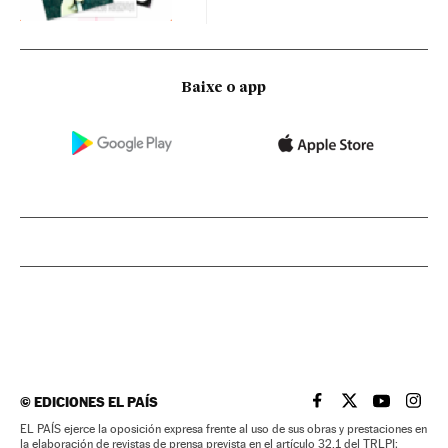
Baixe o app
©
EDICIONES EL PAÍS
EL PAÍS BRASIL EN
EL PAÍS BRASI
EL PAÍS B
EL PA
EL PAÍS ejerce la oposición expresa frente al uso de sus obras y prestaciones en
la elaboración de revistas de prensa prevista en el artículo 32.1 del TRLPI;