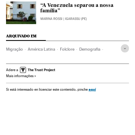
“A Venezuela separou a nossa
família”
MARINA ROSSI
| IGARASSU (PE)
ARQUIVADO EM
Migração
América Latina
Folclore
Demografia
América
Cultura tradicional
Cultura
Sociedade
Puebla
Donald Trump
Emigração
Danças tradicionais
Adere a
Mais informações
México
Imigrantes
América do Norte
Migrantes
Imigração
aquí
Si está interesado en licenciar este contenido, pinche