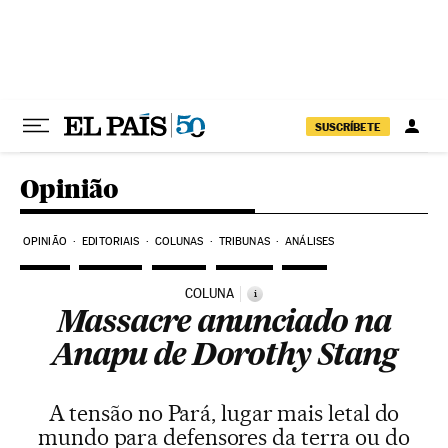
Pular para o conteúdo
SUSCRÍBETE
Opinião
OPINIÃO
EDITORIAIS
COLUNAS
TRIBUNAS
ANÁLISES
COLUNA
i
Massacre anunciado na
Anapu de Dorothy Stang
A tensão no Pará, lugar mais letal do
mundo para defensores da terra ou do