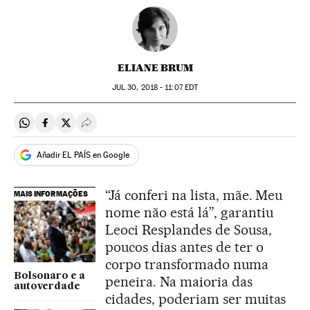
ELIANE BRUM
JUL
30, 2018 - 11:07
EDT
Compartir en Whatsapp
Compartir en Facebook
Compartir en Twitter
Desplegar Redes Sociales
Añadir EL PAÍS en Google
“Já conferi na lista, mãe. Meu
MAIS INFORMAÇÕES
nome não está lá”, garantiu
Leoci Resplandes de Sousa,
poucos dias antes de ter o
corpo transformado numa
Bolsonaro e a
peneira. Na maioria das
autoverdade
cidades, poderiam ser muitas