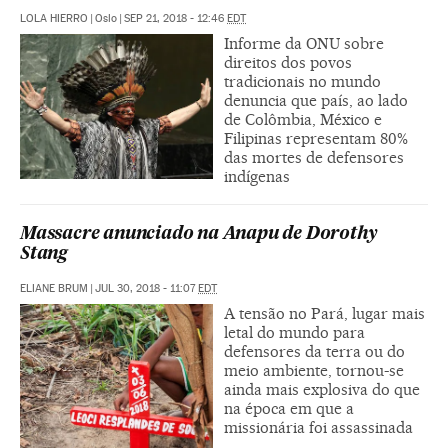
LOLA HIERRO
|
Oslo
|
SEP 21, 2018 - 12:46
EDT
Informe da ONU sobre
direitos dos povos
tradicionais no mundo
denuncia que país, ao lado
de Colômbia, México e
Filipinas representam 80%
das mortes de defensores
indígenas
Massacre anunciado na Anapu de Dorothy
Stang
ELIANE BRUM
|
JUL 30, 2018 - 11:07
EDT
A tensão no Pará, lugar mais
letal do mundo para
defensores da terra ou do
meio ambiente, tornou-se
ainda mais explosiva do que
na época em que a
missionária foi assassinada