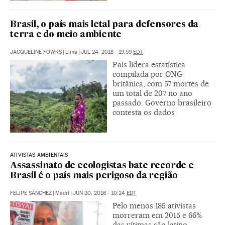
Brasil, o país mais letal para defensores da
terra e do meio ambiente
JACQUELINE FOWKS
|
Lima
|
JUL 24, 2018 - 19:59
EDT
País lidera estatística
compilada por ONG
britânica, com 57 mortes de
um total de 207 no ano
passado. Governo brasileiro
contesta os dados
ATIVISTAS AMBIENTAIS
Assassinato de ecologistas bate recorde e
Brasil é o país mais perigoso da região
FELIPE SÁNCHEZ
|
Madri
|
JUN 20, 2016 - 10:24
EDT
Pelo menos 185 ativistas
morreram em 2015 e 66%
das vítimas são latino-