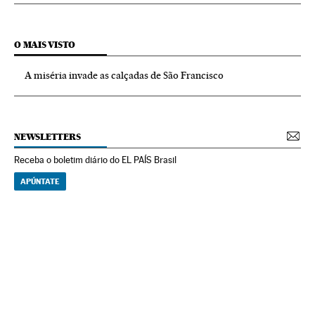
O MAIS VISTO
A miséria invade as calçadas de São Francisco
NEWSLETTERS
Receba o boletim diário do EL PAÍS Brasil
APÚNTATE
NEWSLETTERS
Boletín de América
Cada semana en tu cuenta de correo una selección de las noticias,
reportajes y análisis de los periodistas de EL PAÍS con los acontecimientos
más relevantes del continente.