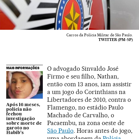
Carros da Polícia Militar de São Paulo.
TWITTER (PM-SP)
O advogado Sinvaldo José
MAIS INFORMAÇÕES
Firmo e seu filho, Nathan,
então com 13 anos, iam assistir
a um jogo do Corinthians na
Libertadores de 2010, contra o
Após 16 meses,
Flamengo, no estádio Paulo
polícia não
Machado de Carvalho, o
fechou
investigação
Pacaembu, na zona oeste de
sobre morte de
garoto no
São Paulo
. Horas antes do jogo,
Habib’s
uma abordagem da
Polícia