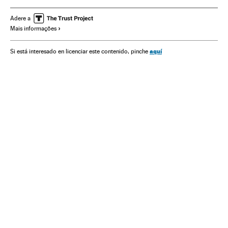
Forças armadas
Direitos humanos
Brasil
Racismo
América do Sul
América Latina
Defesa
Discriminação
Adere a
Mais informações
América
Preconceitos
Problemas sociais
Sociedade
Justiça
aquí
Si está interesado en licenciar este contenido, pinche