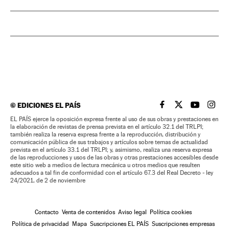
©
EDICIONES EL PAÍS
EL PAÍS BRASIL EN
EL PAÍS BRASI
EL PAÍS B
EL PA
EL PAÍS ejerce la oposición expresa frente al uso de sus obras y prestaciones en
la elaboración de revistas de prensa prevista en el artículo 32.1 del TRLPI;
también realiza la reserva expresa frente a la reproducción, distribución y
comunicación pública de sus trabajos y artículos sobre temas de actualidad
prevista en el artículo 33.1 del TRLPI; y, asimismo, realiza una reserva expresa
de las reproducciones y usos de las obras y otras prestaciones accesibles desde
este sitio web a medios de lectura mecánica u otros medios que resulten
adecuados a tal fin de conformidad con el artículo 67.3 del Real Decreto - ley
24/2021, de 2 de noviembre
Contacto
Venta de contenidos
Aviso legal
Política cookies
Política de privacidad
Mapa
Suscripciones EL PAÍS
Suscripciones empresas