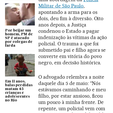
Militar de São Paulo
,
apontando a arma para os
dois, deu fim à diversão. Oito
anos depois, a Justiça
condenou o Estado a pagar
Por beijar um
homem, PM de
indenização às vítimas da ação
SP é atacado
por colegas de
policial. O trauma a que foi
farda
submetido pai e filho agora se
converte em vitória do povo
negro, em decisão histórica.
O advogado relembra a noite
Em 11 anos,
daquele dia 5 de maio: “Nós
balas perdidas
estávamos caminhando e meu
matam 45
crianças e
filho, por estar ansioso, ficou
adolescentes
no Rio
um pouco à minha frente. De
repente, um policial vem com