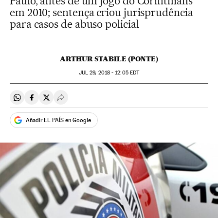
Paulo, antes de um jogo do Corinthians
em 2010; sentença criou jurisprudência
para casos de abuso policial
ARTHUR STABILE (PONTE)
JUL
29, 2018 - 12:05
EDT
Compartir en Whatsapp
Compartir en Facebook
Compartir en Twitter
Desplegar Redes Sociales
Añadir EL PAÍS en Google