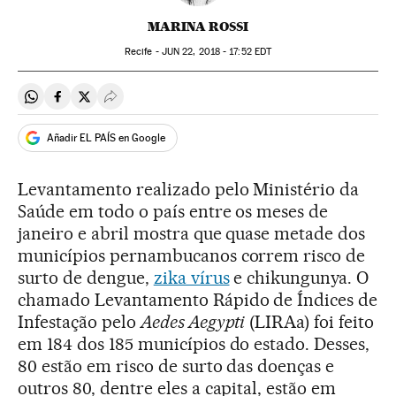
MARINA ROSSI
Recife -
JUN
22, 2018 - 17:52
EDT
Compartir en Whatsapp
Compartir en Facebook
Compartir en Twitter
Desplegar Redes Sociales
Añadir EL PAÍS en Google
Levantamento realizado pelo Ministério da
Saúde em todo o país entre os meses de
janeiro e abril mostra que quase metade dos
municípios pernambucanos correm risco de
surto de dengue,
zika vírus
e chikungunya. O
chamado Levantamento Rápido de Índices de
Infestação pelo
Aedes Aegypti
(LIRAa) foi feito
em 184 dos 185 municípios do estado. Desses,
80 estão em risco de surto das doenças e
outros 80, dentre eles a capital, estão em