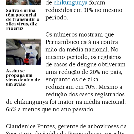
de
chikungunya
foram
reduzidos em 31% no mesmo
Saliva e urina
têm potencial
período.
de transmitir o
zika vírus, diz
Fiocruz
Os números mostram que
Pernambuco está na contra
mão da média nacional. No
mesmo período, os registros
de casos de dengue obtiveram
uma redução de 20% no país,
Assim se
propaga um
enquanto os de zika
vírus dentro de
um avião
reduziram em 70%. Mesmo a
redução dos casos registrados
de chikungunya foi maior na média nacional:
65% a menos que no ano passado.
Claudenice Pontes, gerente de arboviroses da
Secretaria de Saúde de Pernambuco, ressalta,