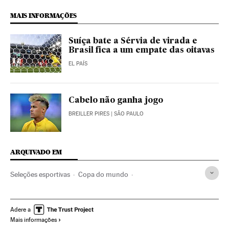
MAIS INFORMAÇÕES
Suíça bate a Sérvia de virada e
Brasil fica a um empate das oitavas
EL PAÍS
Cabelo não ganha jogo
BREILLER PIRES
| SÃO PAULO
ARQUIVADO EM
Seleções esportivas
Copa do mundo
Campeonato mundial
Futebol
Competições
Esportes
Copa do Mundo 2018
Seleção Futebol Sérvia
Adere a
Mais informações
Seleção Futebol Suíça
Xhezair Shaqiri
Granit Xhaka