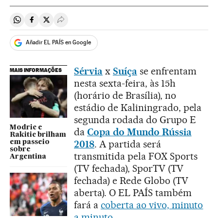
Compartir en Whatsapp
Compartir en Facebook
Compartir en Twitter
Desplegar Redes Sociales
Añadir EL PAÍS en Google
Sérvia
x
Suíça
se enfrentam
MAIS INFORMAÇÕES
nesta sexta-feira, às 15h
(horário de Brasília), no
estádio de Kaliningrado, pela
segunda rodada do Grupo E
Modric e
da
Copa do Mundo Rússia
Rakitic brilham
2018
. A partida será
em passeio
sobre
transmitida pela FOX Sports
Argentina
(TV fechada), SporTV (TV
fechada) e Rede Globo (TV
aberta). O EL PAÍS também
fará a
coberta ao vivo, minuto
a minuto
.