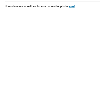
Dusan Tadic
Milinkovic-Savic
Aleksandar Kolarov
aquí
Si está interesado en licenciar este contenido, pinche
Copa do Mundo Futebol