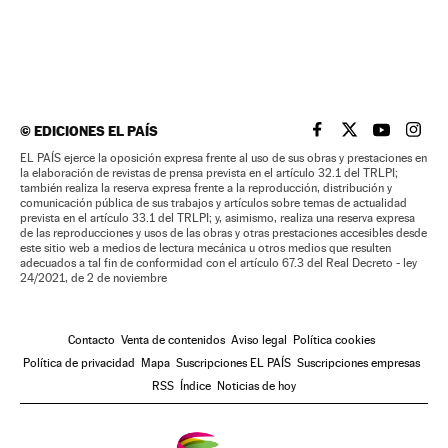
©
EDICIONES EL PAÍS
EL PAÍS BRASIL EN
EL PAÍS BRASI
EL PAÍS B
EL PA
EL PAÍS ejerce la oposición expresa frente al uso de sus obras y prestaciones en
la elaboración de revistas de prensa prevista en el artículo 32.1 del TRLPI;
también realiza la reserva expresa frente a la reproducción, distribución y
comunicación pública de sus trabajos y artículos sobre temas de actualidad
prevista en el artículo 33.1 del TRLPI; y, asimismo, realiza una reserva expresa
de las reproducciones y usos de las obras y otras prestaciones accesibles desde
este sitio web a medios de lectura mecánica u otros medios que resulten
adecuados a tal fin de conformidad con el artículo 67.3 del Real Decreto - ley
24/2021, de 2 de noviembre
Contacto
Venta de contenidos
Aviso legal
Política cookies
Política de privacidad
Mapa
Suscripciones EL PAÍS
Suscripciones empresas
RSS
Índice
Noticias de hoy