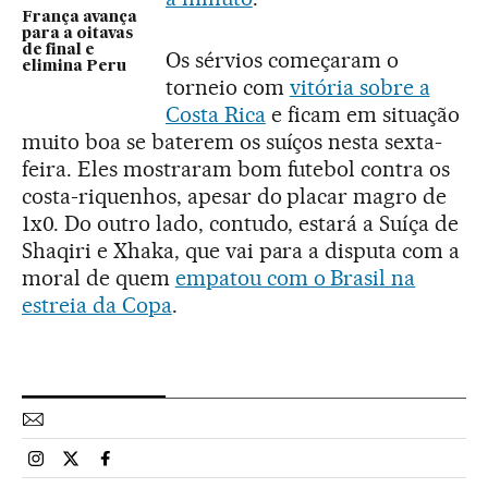
França avança
para a oitavas
de final e
Os sérvios começaram o
elimina Peru
torneio com
vitória sobre a
Costa Rica
e ficam em situação
muito boa se baterem os suíços nesta sexta-
feira. Eles mostraram bom futebol contra os
costa-riquenhos, apesar do placar magro de
1x0. Do outro lado, contudo, estará a Suíça de
Shaqiri e Xhaka, que vai para a disputa com a
moral de quem
empatou com o Brasil na
estreia da Copa
.
Esportes El País Brasil en Instagram
Esportes El País Brasil en Twitter
Esportes El País Brasil en Facebook