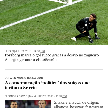
EL PAÍS
|
JUL 03, 2018 - 14:16
EDT
Forsberg marca o gol sueco graças a desvio no zagueiro
Akanji e garante a classificação
COPA DO MUNDO RÚSSIA 2018
A comemoração ‘política’ dos suíços que
irritou a Sérvia
ELEONORA GIOVIO
|
Madri
|
JUN 23, 2018 - 16:18
EDT
Xhaka e Shaqiri, de origem
albanesa-kosovar, festejaram