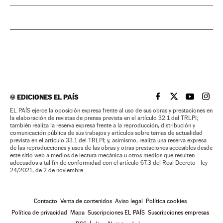
©
EDICIONES EL PAÍS
EL PAÍS BRASIL EN
EL PAÍS BRASI
EL PAÍS B
EL PA
EL PAÍS ejerce la oposición expresa frente al uso de sus obras y prestaciones en
la elaboración de revistas de prensa prevista en el artículo 32.1 del TRLPI;
también realiza la reserva expresa frente a la reproducción, distribución y
comunicación pública de sus trabajos y artículos sobre temas de actualidad
prevista en el artículo 33.1 del TRLPI; y, asimismo, realiza una reserva expresa
de las reproducciones y usos de las obras y otras prestaciones accesibles desde
este sitio web a medios de lectura mecánica u otros medios que resulten
adecuados a tal fin de conformidad con el artículo 67.3 del Real Decreto - ley
24/2021, de 2 de noviembre
Contacto
Venta de contenidos
Aviso legal
Política cookies
Política de privacidad
Mapa
Suscripciones EL PAÍS
Suscripciones empresas