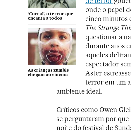
de terror
gótic
onde o papel de
‘Corra!’, o terror que
cinco minutos e
encanta a todos
The
Strange T
hi
questionar a n
durante anos e
aqueles delira
espectador sem
As crianças zumbis
Aster estreass
chegam ao cinema
terror em um a
ambiente ideal.
Críticos como Owen Glei
se perguntaram por que
noite do festival de Sun