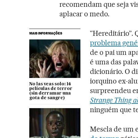
recomendam que seja vis
aplacar o medo.
“Hereditário”.
MAIS INFORMAÇÕES
problema gené
de o pai um a
é uma das pala
dicionário. O d
iorquino ex-alu
No las veas solo: 14
surpreendeu e
películas de terror
(sin derramar una
gota de sangre)
S
trange
T
hing a
ninguém que te
Mescla de um 