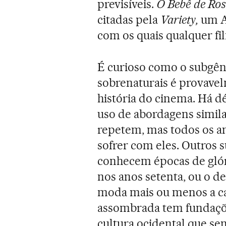
previsíveis.
O Bebê de Ro
citadas pela
Variety,
um AB
com os quais qualquer fi
É curioso como o subgêne
sobrenaturais é provavel
história do cinema. Há d
uso de abordagens simila
repetem, mas todos os a
sofrer com eles. Outros 
conhecem épocas de glóri
nos anos setenta, ou o d
moda mais ou menos a cad
assombrada tem fundaçõe
cultura ocidental que se