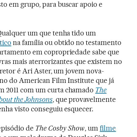
to em grupo, para buscar apoio e
 Qualquer um que tenha tido um
tico
na família ou obtido no testamento
partamento em copropriedade sabe que
vras mais aterrorizantes que existem no
iretor é Ari Aster, um jovem nova-
no do American Film Institute que já
m 2011 com um curta chamado
The
bout the Johnsons
, que provavelmente
nha visto conseguiu esquecer.
episódio de
The Cosby Show
, um
filme