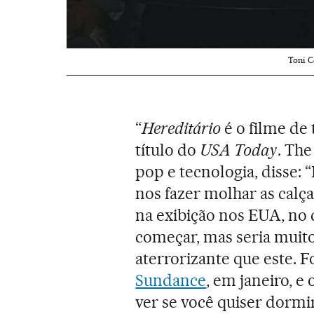
Toni C
“
Heredit
ário
é o filme de
título do
USA Today
. The
pop e tecnologia, disse: 
nos fazer molhar as calç
na exibição nos EUA, no
começar, mas seria muito 
aterrorizante que este. 
Sundance
, em janeiro, e
ver se você quiser dormir