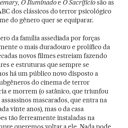
semary, O Iluminado
e
O Sacrifício
são as
C dos clássicos do terror psicológico
lme do gênero quer se equiparar.
ro da família assediada por forças
mente o mais duradouro e prolífico da
écadas novos filmes estreiam fazendo
res e estruturas que sempre se
nos há um público novo disposto a
subgêneros do cinema de terror
a e morrem (o satânico, que triunfou
e assassinos mascarados, que entra na
a vinte anos), mas o da casa
s tão ferreamente instaladas na
mpre queremos voltar a ele. Nada pode