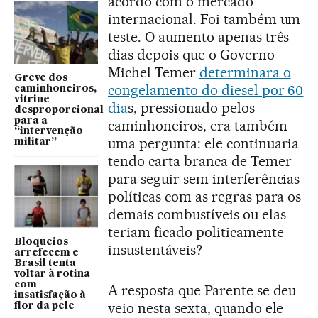
acordo com o mercado
internacional. Foi também um
teste. O aumento apenas três
dias depois que o Governo
Michel Temer
determinara o
Greve dos
congelamento do diesel por 60
caminhoneiros,
vitrine
dia
s, pressionado pelos
desproporcional
para a
caminhoneiros, era também
“intervenção
uma pergunta: ele continuaria
militar”
tendo carta branca de Temer
para seguir sem interferências
políticas com as regras para os
demais combustíveis ou elas
teriam ficado politicamente
Bloqueios
insustentáveis?
arrefecem e
Brasil tenta
voltar à rotina
com
A resposta que Parente se deu
insatisfação à
veio nesta sexta, quando ele
flor da pele