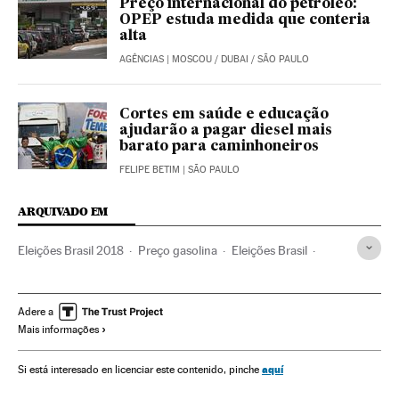
Preço internacional do petróleo:
OPEP estuda medida que conteria
alta
AGÊNCIAS
| MOSCOU / DUBAI / SÃO PAULO
Cortes em saúde e educação
ajudarão a pagar diesel mais
barato para caminhoneiros
FELIPE BETIM
| SÃO PAULO
ARQUIVADO EM
Eleições Brasil 2018
Preço gasolina
Eleições Brasil
Gasolina
Preço combustíveis
Petrobras
Preço energia
Brasil
Mercado energético
Adere a
Mais informações
América do Sul
América Latina
Eleições
América
Empresas
Economia
Política
Combustíveis
aquí
Si está interesado en licenciar este contenido, pinche
Petróleo
Combustíveis fósseis
Combustíveis