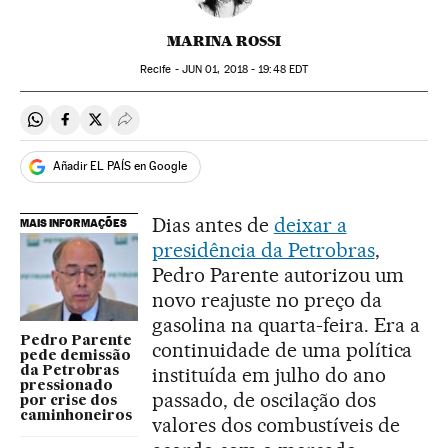
MARINA ROSSI
Recife -
JUN
01, 2018 - 19:48
EDT
Compartir en Whatsapp
Compartir en Facebook
Compartir en Twitter
Desplegar Redes Sociales
Añadir EL PAÍS en Google
Dias antes de
deixar a
MAIS INFORMAÇÕES
presidência da Petrobras
,
Pedro Parente autorizou um
novo reajuste no preço da
gasolina na quarta-feira. Era a
Pedro Parente
continuidade de uma política
pede demissão
instituída em julho do ano
da Petrobras
pressionado
passado, de oscilação dos
por crise dos
caminhoneiros
valores dos combustíveis de