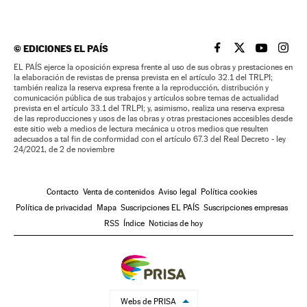
©
EDICIONES EL PAÍS
EL PAÍS BRASIL EN
EL PAÍS BRASI
EL PAÍS B
EL PA
EL PAÍS ejerce la oposición expresa frente al uso de sus obras y prestaciones en
la elaboración de revistas de prensa prevista en el artículo 32.1 del TRLPI;
también realiza la reserva expresa frente a la reproducción, distribución y
comunicación pública de sus trabajos y artículos sobre temas de actualidad
prevista en el artículo 33.1 del TRLPI; y, asimismo, realiza una reserva expresa
de las reproducciones y usos de las obras y otras prestaciones accesibles desde
este sitio web a medios de lectura mecánica u otros medios que resulten
adecuados a tal fin de conformidad con el artículo 67.3 del Real Decreto - ley
24/2021, de 2 de noviembre
Contacto
Venta de contenidos
Aviso legal
Política cookies
Política de privacidad
Mapa
Suscripciones EL PAÍS
Suscripciones empresas
RSS
Índice
Noticias de hoy
Webs de PRISA