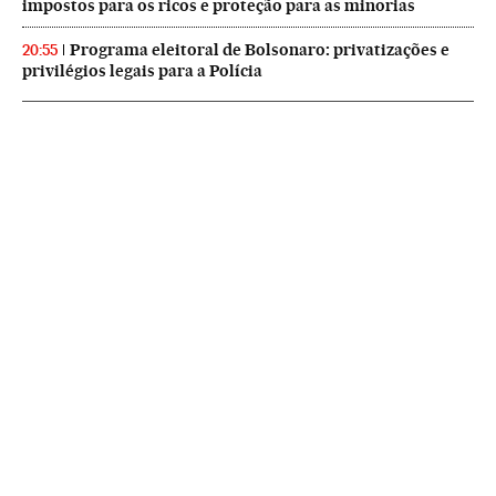
impostos para os ricos e proteção para as minorias
Programa eleitoral de Bolsonaro: privatizações e
20:55
privilégios legais para a Polícia
NEWSLETTERS
Boletín de América
Cada semana en tu cuenta de correo una selección de las noticias,
reportajes y análisis de los periodistas de EL PAÍS con los acontecimientos
más relevantes del continente.