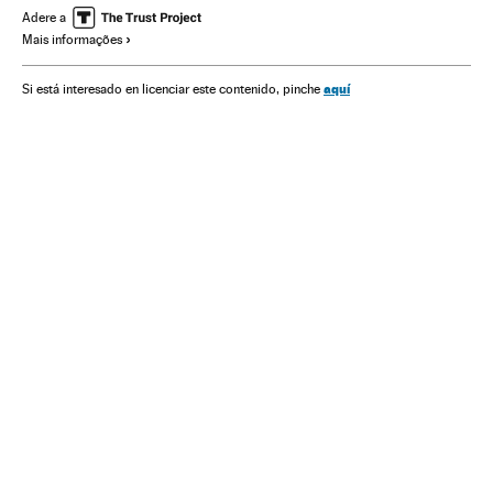
Estados Unidos
Ásia oriental
América do Norte
Adere a
Mais informações
União Europeia
Ásia
Governo
Comércio
Organizações internacionais
Europa
aquí
Si está interesado en licenciar este contenido, pinche
Administração Estado
América
Relações exteriores
Administração pública
Política