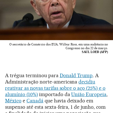
O secretário de Comércio dos EUA, Wilbur Ross, em uma audiência no
Congresso no dia 22 de março.
SAUL LOEB (AFP)
A trégua terminou para
Donald Trump
. A
Administração norte-americana
decidiu
reativar as novas tarifas sobre o aço (25%) e o
alumínio (10%)
importado da
União Europeia
,
México
e
Canadá
que havia deixado em
suspenso até esta sexta-feira, 1 de junho, com