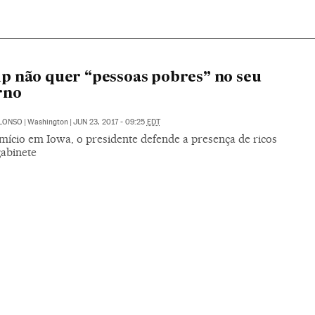
 não quer “pessoas pobres” no seu
rno
ALONSO
|
Washington
|
JUN 23, 2017 - 09:25
EDT
ício em Iowa, o presidente defende a presença de ricos
gabinete