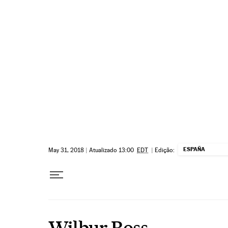
Pular para o conteúdo
ESPAÑA
May 31, 2018
|
Atualizado 13:00
EDT
|
Edição:
Wilbur Ross