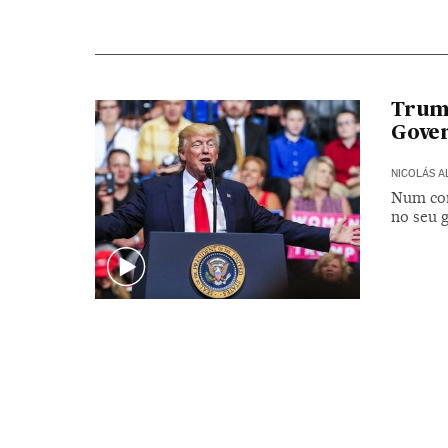
Trump
Gove
NICOLÁS 
Num com
no seu 