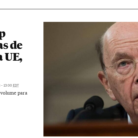
p
as de
a UE,
 - 13:00
EDT
 volume para