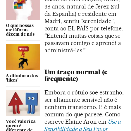
38 anos, natural de Jerez (sul
da Espanha) e residente em
Madri, sentiu “serenidade”,
O que nossas
conta ao EL PAÍS por telefone.
metáforas
“Entendi muitas coisas que se
dizem de nós
passavam comigo e aprendi a
administrá-las.”
Um traço normal (e
A ditadura dos
frequente)
'likes'
Embora o rótulo soe estranho,
ser altamente sensível não é
nenhum transtorno. E é mais
comum do que parece. Como
escreve Elaine Aron em
Use a
Você valoriza
quem é
Sensibilidade a Seu Favor –
diferente de