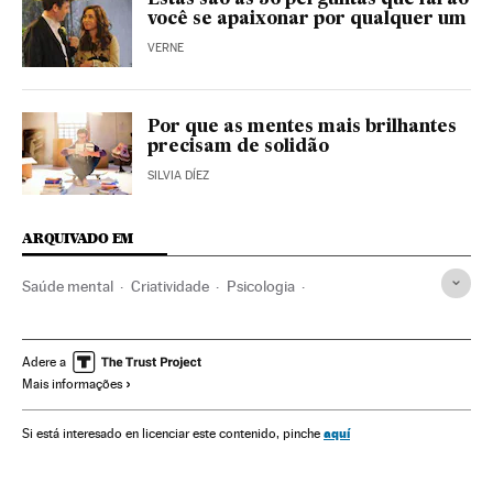
você se apaixonar por qualquer um
VERNE
Por que as mentes mais brilhantes
precisam de solidão
SILVIA DÍEZ
ARQUIVADO EM
Saúde mental
Criatividade
Psicologia
Medicina preventiva
Bem-estar
Medicina
Estilo vida
Saúde
Ciência
Verne
Adere a
Mais informações
aquí
Si está interesado en licenciar este contenido, pinche