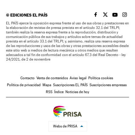
©
EDICIONES EL PAÍS
EL PAÍS BRASIL EN
EL PAÍS BRASI
EL PAÍS B
EL PA
EL PAÍS ejerce la oposición expresa frente al uso de sus obras y prestaciones en
la elaboración de revistas de prensa prevista en el artículo 32.1 del TRLPI;
también realiza la reserva expresa frente a la reproducción, distribución y
comunicación pública de sus trabajos y artículos sobre temas de actualidad
prevista en el artículo 33.1 del TRLPI; y, asimismo, realiza una reserva expresa
de las reproducciones y usos de las obras y otras prestaciones accesibles desde
este sitio web a medios de lectura mecánica u otros medios que resulten
adecuados a tal fin de conformidad con el artículo 67.3 del Real Decreto - ley
24/2021, de 2 de noviembre
Contacto
Venta de contenidos
Aviso legal
Política cookies
Política de privacidad
Mapa
Suscripciones EL PAÍS
Suscripciones empresas
RSS
Índice
Noticias de hoy
Webs de PRISA