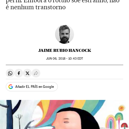
perfil. Embora o rótulo soe estranho, não
é nenhum transtorno
JAIME RUBIO HANCOCK
JUN
06, 2018 - 10:43
EDT
Compartir en Whatsapp
Compartir en Facebook
Compartir en Twitter
Desplegar Redes Sociales
Añadir EL PAÍS en Google