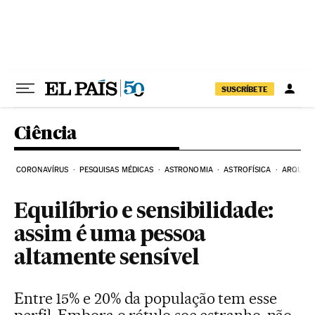
Pular para o conteúdo
SUSCRÍBETE
Ciência
CORONAVÍRUS
PESQUISAS MÉDICAS
ASTRONOMIA
ASTROFÍSICA
ARQUEO
Equilíbrio e sensibilidade:
assim é uma pessoa
altamente sensível
Entre 15% e 20% da população tem esse