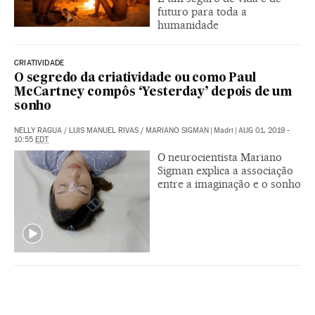
futuro para toda a
humanidade
CRIATIVIDADE
O segredo da criatividade ou como Paul
McCartney compôs ‘Yesterday’ depois de um
sonho
NELLY RAGUA
/
LUIS MANUEL RIVAS
/
MARIANO SIGMAN
|
Madri
|
AUG 01, 2019 -
10:55
EDT
O neurocientista Mariano
Sigman explica a associação
entre a imaginação e o sonho