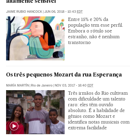
altamente sensível
JAIME RUBIO HANCOCK
|
JUN 06, 2018 - 10:43
EDT
Entre 15% e 20% da
população tem esse perfil.
Embora o rótulo soe
estranho, não é nenhum
transtorno
Os três pequenos Mozart da rua Esperança
MARÍA MARTÍN
|
Rio de Janeiro
|
NOV 03, 2017 - 16:40
EDT
Três irmãos do Rio cultivam
com dificuldade um talento
raro: eles têm ouvido
absoluto. É a habilidade de
gênios como Mozart e
identifica notas musicais com
extrema facilidade