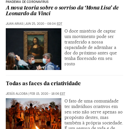
PANDEMIA DE CORONAVÍRUS
A nova teoria sobre o sorriso da ‘Mona Lisa’ de
Leonardo da Vinci
JUAN ARIAS
|
JUN 25, 2020 - 08:04
EDT
O doce mistério de captar
um movimento pode ser
transferido a nossa
capacidade de adivinhar a
dor do próximo antes que
tenha florescido em seu
rosto
Todas as faces da criatividade
JESÚS ALCOBA
|
FEB 15, 2020 - 18:06
EST
O fato de uma comunidade
ter indivíduos criativos em
seu seio não serve apenas ao
propósito destes, mas
também à própria sociedade.
É um seguro de vida e de