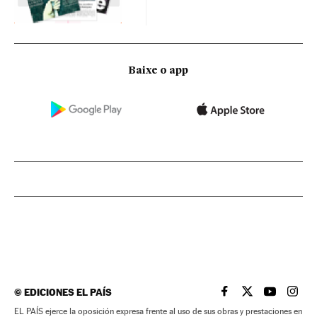
Baixe o app
©
EDICIONES EL PAÍS
EL PAÍS BRASIL EN
EL PAÍS BRASI
EL PAÍS B
EL PA
EL PAÍS ejerce la oposición expresa frente al uso de sus obras y prestaciones en