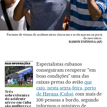
Parentes de vítimas do acidente aéreo choraram e se abraçaram na porta
do necrotério.
RAMON ESPINOSA (AP)
Especialistas cubanos
MAIS INFORMAÇÕES
conseguiram recuperar "em
boas condições" uma das
caixas-pretas do avião
que
caiu, nesta sexta-feira, perto
Três
de Havana (Cuba),
com mais de
sobreviventes
100 pessoas a bordo, segundo
do acidente
aéreo em Cuba
informou o ministro de
são mulheres e