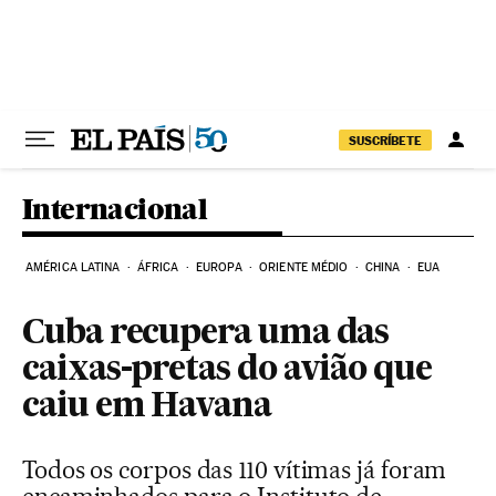
Pular para o conteúdo
SUSCRÍBETE
Internacional
AMÉRICA LATINA
ÁFRICA
EUROPA
ORIENTE MÉDIO
CHINA
EUA
Cuba recupera uma das
caixas-pretas do avião que
caiu em Havana
Todos os corpos das 110 vítimas já foram