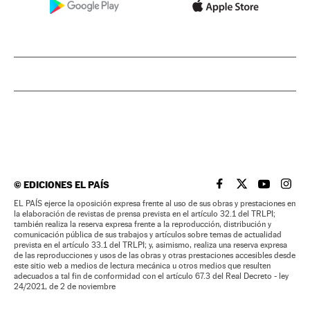
©
EDICIONES EL PAÍS
EL PAÍS BRASIL EN
EL PAÍS BRASI
EL PAÍS B
EL PA
EL PAÍS ejerce la oposición expresa frente al uso de sus obras y prestaciones en
la elaboración de revistas de prensa prevista en el artículo 32.1 del TRLPI;
también realiza la reserva expresa frente a la reproducción, distribución y
comunicación pública de sus trabajos y artículos sobre temas de actualidad
prevista en el artículo 33.1 del TRLPI; y, asimismo, realiza una reserva expresa
de las reproducciones y usos de las obras y otras prestaciones accesibles desde
este sitio web a medios de lectura mecánica u otros medios que resulten
adecuados a tal fin de conformidad con el artículo 67.3 del Real Decreto - ley
24/2021, de 2 de noviembre