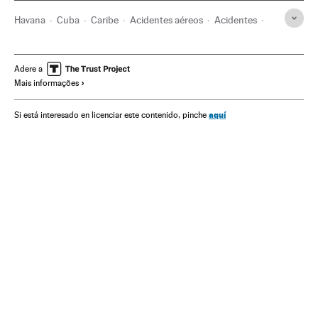
Havana
Cuba
Caribe
Acidentes aéreos
Acidentes
Brasil
América do Sul
América Latina
Acontecimentos
América
Adere a
Mais informações
aquí
Si está interesado en licenciar este contenido, pinche