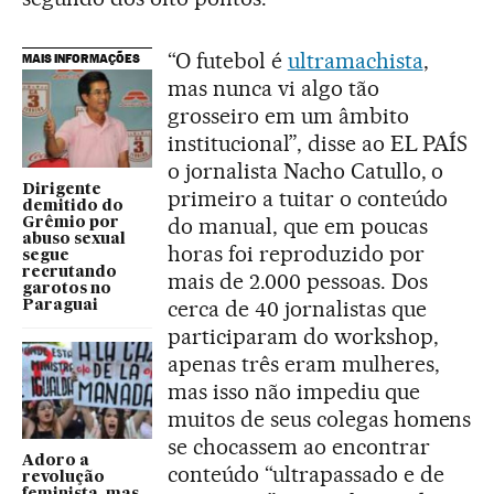
“O futebol é
ultramachista
,
MAIS INFORMAÇÕES
mas nunca vi algo tão
grosseiro em um âmbito
institucional”, disse ao EL PAÍS
o jornalista Nacho Catullo, o
Dirigente
primeiro a tuitar o conteúdo
demitido do
do manual, que em poucas
Grêmio por
abuso sexual
horas foi reproduzido por
segue
recrutando
mais de 2.000 pessoas. Dos
garotos no
cerca de 40 jornalistas que
Paraguai
participaram do workshop,
apenas três eram mulheres,
mas isso não impediu que
muitos de seus colegas homens
se chocassem ao encontrar
Adoro a
conteúdo “ultrapassado e de
revolução