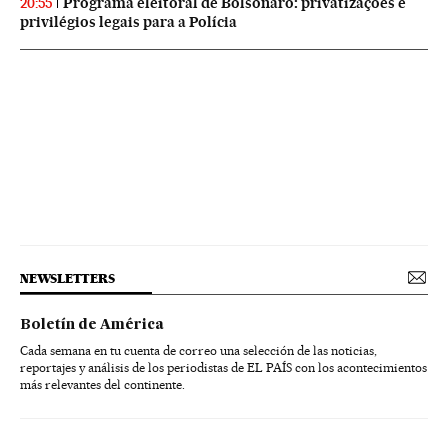
Programa eleitoral de Bolsonaro: privatizações e
20:55
privilégios legais para a Polícia
NEWSLETTERS
Boletín de América
Cada semana en tu cuenta de correo una selección de las noticias,
reportajes y análisis de los periodistas de EL PAÍS con los acontecimientos
más relevantes del continente.