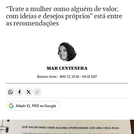
“Trate a mulher como alguém de valor,
com ideias e desejos próprios” está entre
as recomendações
MAR CENTENERA
Buenos Aires -
MAY
17, 2018 - 09:19
EDT
Compartir en Whatsapp
Compartir en Facebook
Compartir en Twitter
Desplegar Redes Sociales
Añadir EL PAÍS en Google