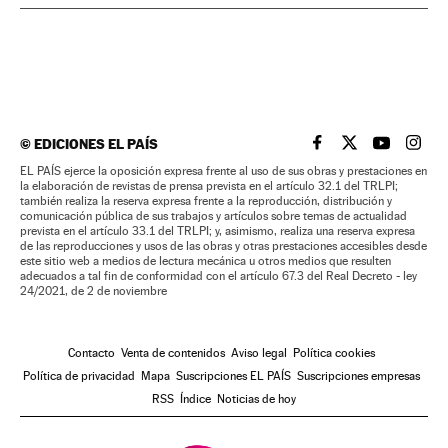
©
EDICIONES EL PAÍS
EL PAÍS BRASIL EN
EL PAÍS BRASI
EL PAÍS B
EL PA
EL PAÍS ejerce la oposición expresa frente al uso de sus obras y prestaciones en
la elaboración de revistas de prensa prevista en el artículo 32.1 del TRLPI;
también realiza la reserva expresa frente a la reproducción, distribución y
comunicación pública de sus trabajos y artículos sobre temas de actualidad
prevista en el artículo 33.1 del TRLPI; y, asimismo, realiza una reserva expresa
de las reproducciones y usos de las obras y otras prestaciones accesibles desde
este sitio web a medios de lectura mecánica u otros medios que resulten
adecuados a tal fin de conformidad con el artículo 67.3 del Real Decreto - ley
24/2021, de 2 de noviembre
Contacto
Venta de contenidos
Aviso legal
Política cookies
Política de privacidad
Mapa
Suscripciones EL PAÍS
Suscripciones empresas
RSS
Índice
Noticias de hoy