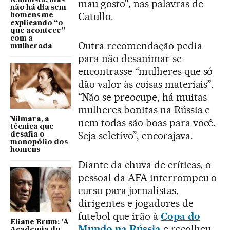
feminista, mas
mau gosto”, nas palavras de
não há dia sem
Catullo.
homens me
explicando “o
que acontece”
com a
Outra recomendação pedia
mulherada
para não desanimar se
encontrasse “mulheres que só
dão valor às coisas materiais”.
“Não se preocupe, há muitas
mulheres bonitas na Rússia e
Nilmara, a
nem todas são boas para você.
técnica que
Seja seletivo”, encorajava.
desafia o
monopólio dos
homens
Diante da chuva de críticas, o
pessoal da AFA interrompeu o
curso para jornalistas,
dirigentes e jogadores de
futebol que irão à
Copa do
Eliane Brum: 'A
Mundo na Rússia
e recolheu