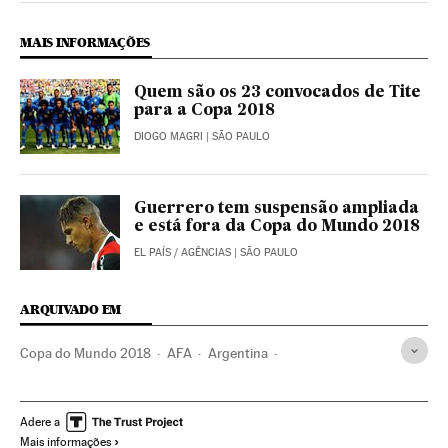
MAIS INFORMAÇÕES
Quem são os 23 convocados de Tite
para a Copa 2018
DIOGO MAGRI
| SÃO PAULO
Guerrero tem suspensão ampliada
e está fora da Copa do Mundo 2018
EL PAÍS
/
AGÊNCIAS
| SÃO PAULO
ARQUIVADO EM
Copa do Mundo 2018
AFA
Argentina
Copa do Mundo Futebol
Machismo
Copa do mundo
Sexismo
Direitos mulher
Campeonato mundial
Adere a
Mais informações