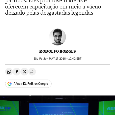
partidos. Eles promovem ideias e
oferecem capacitação em meio a vácuo
deixado pelas desgastadas legendas
RODOLFO BORGES
São Paulo -
MAY
17, 2018 - 10:42
EDT
Compartir en Whatsapp
Compartir en Facebook
Compartir en Twitter
Desplegar Redes Sociales
Añadir EL PAÍS en Google