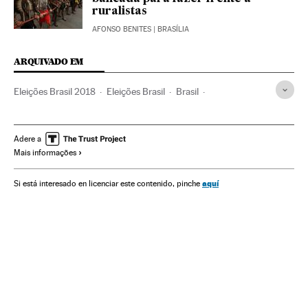
ruralistas
AFONSO BENITES
| BRASÍLIA
ARQUIVADO EM
Eleições Brasil 2018
Eleições Brasil
Brasil
Movimentos sociais
América do Sul
América Latina
Partidos políticos
Eleições
América
Política
Adere a
Mais informações
Sociedade
aquí
Si está interesado en licenciar este contenido, pinche