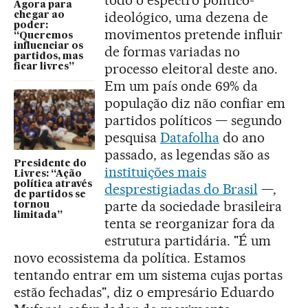
todo o espectro político-
Agora para
ideológico, uma dezena de
chegar ao
poder:
movimentos pretende influir
“Queremos
influenciar os
de formas variadas no
partidos, mas
processo eleitoral deste ano.
ficar livres”
Em um país onde 69% da
população diz não confiar em
partidos políticos — segundo
pesquisa
Datafolha
do ano
passado, as legendas são as
Presidente do
instituições mais
Livres: “Ação
política através
desprestigiadas do Brasil
—,
de partidos se
parte da sociedade brasileira
tornou
limitada”
tenta se reorganizar fora da
estrutura partidária. "É um
novo ecossistema da política. Estamos
tentando entrar em um sistema cujas portas
estão fechadas", diz o empresário Eduardo