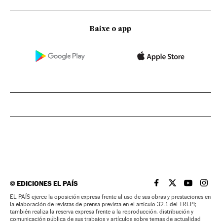
Baixe o app
©
EDICIONES EL PAÍS
EL PAÍS BRASIL EN
EL PAÍS BRASI
EL PAÍS B
EL PA
EL PAÍS ejerce la oposición expresa frente al uso de sus obras y prestaciones en
la elaboración de revistas de prensa prevista en el artículo 32.1 del TRLPI;
también realiza la reserva expresa frente a la reproducción, distribución y
comunicación pública de sus trabajos y artículos sobre temas de actualidad