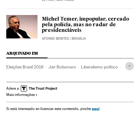
Michel Temer, impopular, cercado
pela polícia, mas no radar de
presidenciáveis
AFONSO BENITES
| BRASÍLIA
ARQUIVADO EM
Eleições Brasil 2018
Jair Bolsonaro
Liberalismo político
Eleições Brasil
Brasil
América do Sul
América Latina
Partidos políticos
Eleições
Ideologias
América
Adere a
Mais informações
Política
aquí
Si está interesado en licenciar este contenido, pinche