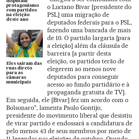
disputam
o Luciano Bivar [presidente do
protagonismo
com partidos
PSL] uma migração de
na eleição
deste ano
deputados federais para o PSL,
fazendo uma bancada de mais
de 10. O partido largaria [para
a eleição] além da cláusula de
barreira [a partir desta
eleição, os partidos terão de
Eles saíram das
elegerem ao menos nove
ruas direto
para as
deputados para conseguir
câmaras
municipais
acesso ao fundo partidário e à
propaganda gratuita de TV].
Em seguida, ele [Bivar] fez um acordo com o
Bolsonaro", lamenta Paulo Gontijo,
presidente do movimento liberal que desistiu
de virar partido e endossará a candidatura de
pelo menos 43 de seus membros por meio de
11 legendas nas eleições de outubro. Quando