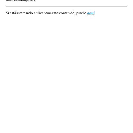
América Latina
América
Política
Hamilton Mourão
aquí
Si está interesado en licenciar este contenido, pinche