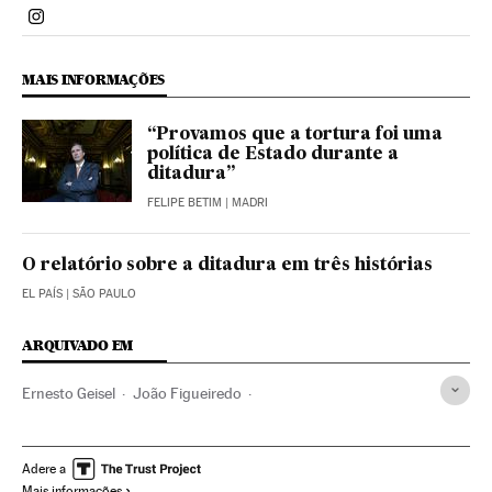
Politica El País Brasil en Instagram
MAIS INFORMAÇÕES
“Provamos que a tortura foi uma
política de Estado durante a
ditadura”
FELIPE BETIM
| MADRI
O relatório sobre a ditadura em três histórias
EL PAÍS
| SÃO PAULO
ARQUIVADO EM
Ernesto Geisel
João Figueiredo
Emilio Garrastazu Médici
Ditadura Militar Brasil
Ditadura militar
Brasil
Ditadura
América do Sul
Adere a
Mais informações