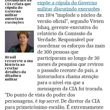
Documento da
expõe a cúpula do Governo
CIA relata que
militar discutindo execuções
cúpula do
Governo
em 1974 "implode o núcleo da
militar
autorizou
versão oficial", segundo Vivien
execuções
Ishaq, gerente-executiva do
relatório da Comissão da
Verdade. Responsável por
coordenar os esforços das mais
de 300 pessoas que
participaram ao longo de 30
Brasil
reescreve a sua
meses da pesquisa que revirou
história ao
revelar
o passado recente do país, a
detalhes da
historiadora chama atenção
ditadura
militar
para o nível em que a
mensagem da CIA foi trocada.
"Do ponto de vista do poder dos
personagens, é
top secret
. De diretor da CIA
para primeiríssimo escalão. É extremamente