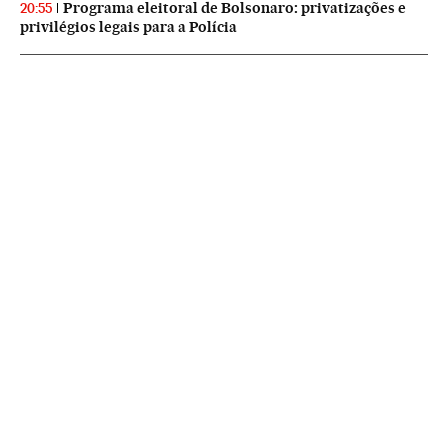
Programa eleitoral de Bolsonaro: privatizações e
20:55
privilégios legais para a Polícia
NEWSLETTERS
Boletín de América
Cada semana en tu cuenta de correo una selección de las noticias,
reportajes y análisis de los periodistas de EL PAÍS con los acontecimientos
más relevantes del continente.