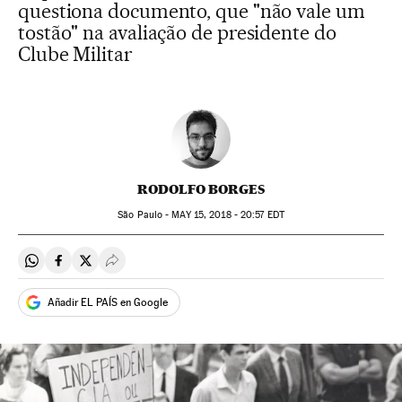
questiona documento, que "não vale um
tostão" na avaliação de presidente do
Clube Militar
RODOLFO BORGES
São Paulo -
MAY
15, 2018 - 20:57
EDT
Compartir en Whatsapp
Compartir en Facebook
Compartir en Twitter
Desplegar Redes Sociales
Añadir EL PAÍS en Google