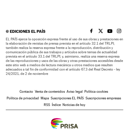
©
EDICIONES EL PAÍS
EL PAÍS BRASIL EN
EL PAÍS BRASI
EL PAÍS B
EL PA
EL PAÍS ejerce la oposición expresa frente al uso de sus obras y prestaciones en
la elaboración de revistas de prensa prevista en el artículo 32.1 del TRLPI;
también realiza la reserva expresa frente a la reproducción, distribución y
comunicación pública de sus trabajos y artículos sobre temas de actualidad
prevista en el artículo 33.1 del TRLPI; y, asimismo, realiza una reserva expresa
de las reproducciones y usos de las obras y otras prestaciones accesibles desde
este sitio web a medios de lectura mecánica u otros medios que resulten
adecuados a tal fin de conformidad con el artículo 67.3 del Real Decreto - ley
24/2021, de 2 de noviembre
Contacto
Venta de contenidos
Aviso legal
Política cookies
Política de privacidad
Mapa
Suscripciones EL PAÍS
Suscripciones empresas
RSS
Índice
Noticias de hoy