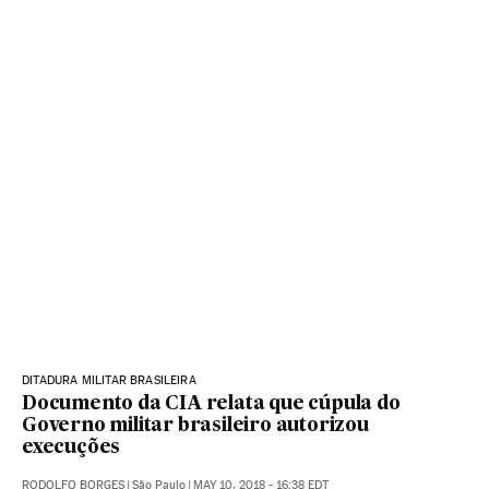
DITADURA MILITAR BRASILEIRA
Documento da CIA relata que cúpula do
Governo militar brasileiro autorizou
execuções
RODOLFO BORGES
|
São Paulo
|
MAY 10, 2018 - 16:38
EDT