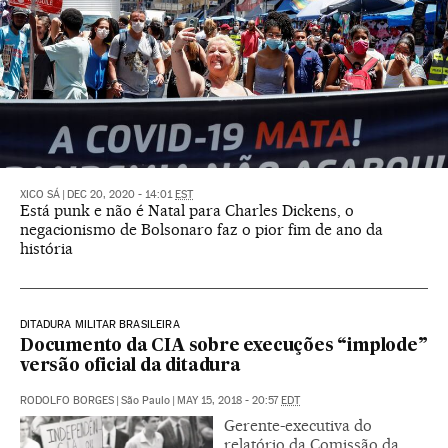
XICO SÁ
|
DEC 20, 2020 - 14:01
EST
Está punk e não é Natal para Charles Dickens, o
negacionismo de Bolsonaro faz o pior fim de ano da
história
DITADURA MILITAR BRASILEIRA
Documento da CIA sobre execuções “implode”
versão oficial da ditadura
RODOLFO BORGES
|
São Paulo
|
MAY 15, 2018 - 20:57
EDT
Gerente-executiva do
relatório da Comissão da