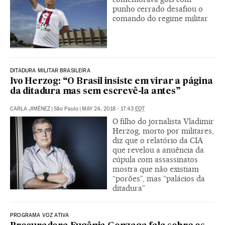
punho cerrado desafiou o
comando do regime militar
DITADURA MILITAR BRASILEIRA
Ivo Herzog: “O Brasil insiste em virar a página
da ditadura mas sem escrevê-la antes”
CARLA JIMÉNEZ
|
São Paulo
|
MAY 24, 2018 - 17:43
EDT
O filho do jornalista Vladimir
Herzog, morto por militares,
diz que o relatório da CIA
que revelou a anuência da
cúpula com assassinatos
mostra que não existiam
“porões”, mas “palácios da
ditadura”
PROGRAMA VOZ ATIVA