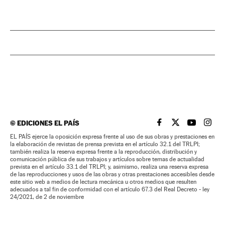
©
EDICIONES EL PAÍS
EL PAÍS BRASIL EN
EL PAÍS BRASI
EL PAÍS B
EL PA
EL PAÍS ejerce la oposición expresa frente al uso de sus obras y prestaciones en
la elaboración de revistas de prensa prevista en el artículo 32.1 del TRLPI;
también realiza la reserva expresa frente a la reproducción, distribución y
comunicación pública de sus trabajos y artículos sobre temas de actualidad
prevista en el artículo 33.1 del TRLPI; y, asimismo, realiza una reserva expresa
de las reproducciones y usos de las obras y otras prestaciones accesibles desde
este sitio web a medios de lectura mecánica u otros medios que resulten
adecuados a tal fin de conformidad con el artículo 67.3 del Real Decreto - ley
24/2021, de 2 de noviembre