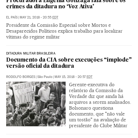
Procuradora Eugênia Gonzaga fala sobre os
crimes da ditadura no ‘Voz Ativa’
EL PAÍS
|
MAY 21, 2018 - 20:55
EDT
Presidente da Comissão Especial sobre Mortos e
Desaparecidos Políticos explica trabalho para localizar
vítimas do regime militar
DITADURA MILITAR BRASILEIRA
Documento da CIA sobre execuções “implode”
versão oficial da ditadura
RODOLFO BORGES
|
São Paulo
|
MAY 15, 2018 - 20:57
EDT
Gerente-executiva do
relatório da Comissão da
Verdade diz que ainda há
arquivos a serem analisados.
Bolsonaro questiona
documento, que "não vale
um tostão" na avaliação de
presidente do Clube Militar