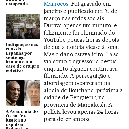
Marrocos
. Foi gravado em
Estuprada
janeiro e publicado em 27 de
março nas redes sociais.
Durava apenas um minuto, e
felizmente foi eliminado do
YouTube poucas horas depois
Indignação nas
de que a notícia viesse à tona.
ruas da
Mas o dano estava feito. Lá se
Espanha por
sentença
via como o agressor a despia
branda a um
caso de estupro
enquanto alguém continuava
coletivo
filmando. A perseguição e
abordagem ocorreram na
aldeia de Bouchane, próxima à
cidade de Benguerir, na
província de Marrakesh. A
polícia levou apenas 24 horas
A Academia do
Oscar fez
para deter ambos.
justiça ao
expulsar
Polanski e