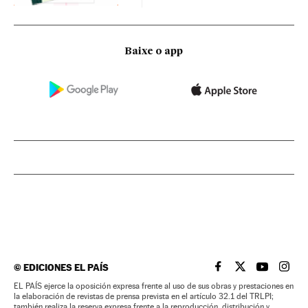
Baixe o app
©
EDICIONES EL PAÍS
EL PAÍS BRASIL EN
EL PAÍS BRASI
EL PAÍS B
EL PA
EL PAÍS ejerce la oposición expresa frente al uso de sus obras y prestaciones en
la elaboración de revistas de prensa prevista en el artículo 32.1 del TRLPI;
también realiza la reserva expresa frente a la reproducción, distribución y