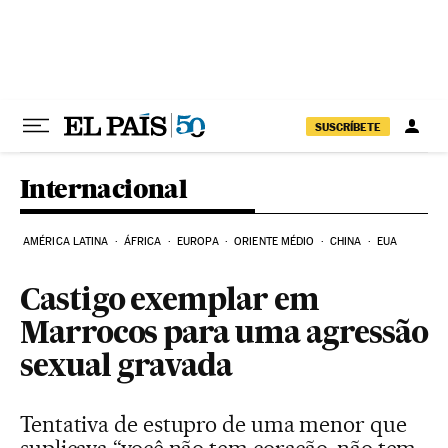
Pular para o conteúdo
SUSCRÍBETE
Internacional
AMÉRICA LATINA
ÁFRICA
EUROPA
ORIENTE MÉDIO
CHINA
EUA
Castigo exemplar em
Marrocos para uma agressão
sexual gravada
Tentativa de estupro de uma menor que