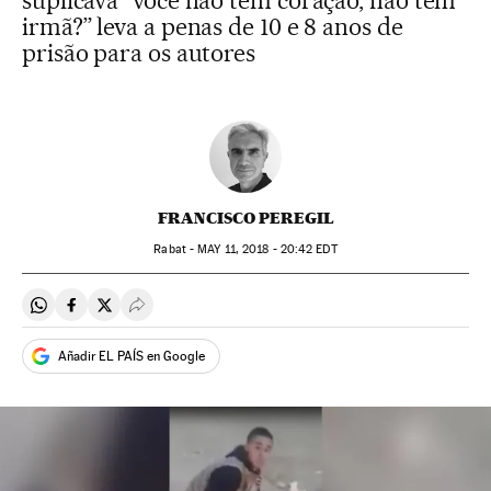
suplicava “você não tem coração, não tem
irmã?” leva a penas de 10 e 8 anos de
prisão para os autores
FRANCISCO PEREGIL
Rabat -
MAY
11, 2018 - 20:42
EDT
Compartir en Whatsapp
Compartir en Facebook
Compartir en Twitter
Desplegar Redes Sociales
Añadir EL PAÍS en Google