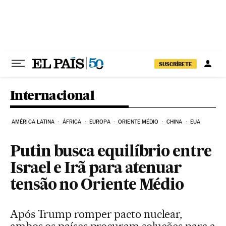
Pular para o conteúdo
SUSCRÍBETE
Internacional
AMÉRICA LATINA
ÁFRICA
EUROPA
ORIENTE MÉDIO
CHINA
EUA
Putin busca equilíbrio entre
Israel e Irã para atenuar
tensão no Oriente Médio
Após Trump romper pacto nuclear,