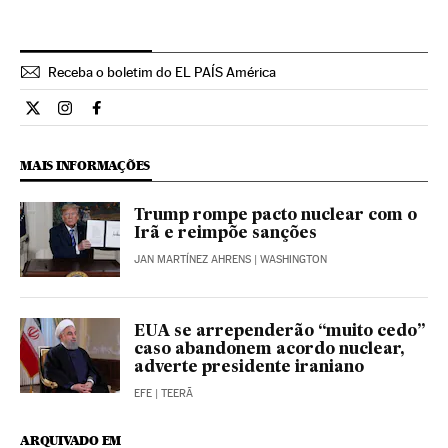
Receba o boletim do EL PAÍS América
Internacional El País Brasil en Twitter
Internacional El País Brasil en Instagram
Internacional El País Brasil en Facebook
MAIS INFORMAÇÕES
Trump rompe pacto nuclear com o
Irã e reimpõe sanções
JAN MARTÍNEZ AHRENS
| WASHINGTON
EUA se arrependerão “muito cedo”
caso abandonem acordo nuclear,
adverte presidente iraniano
EFE
| TEERÃ
ARQUIVADO EM