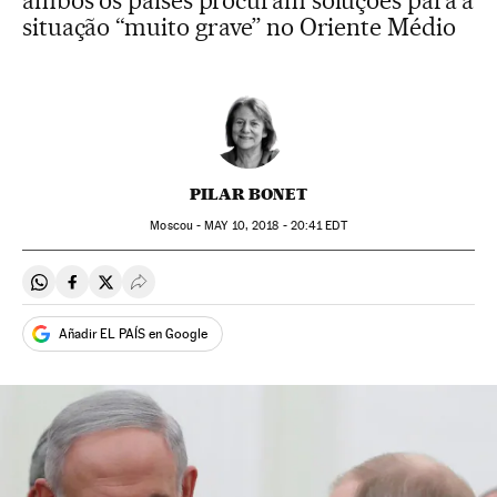
ambos os países procuram soluções para a
situação “muito grave” no Oriente Médio
PILAR BONET
Moscou -
MAY
10, 2018 - 20:41
EDT
Compartir en Whatsapp
Compartir en Facebook
Compartir en Twitter
Desplegar Redes Sociales
Añadir EL PAÍS en Google