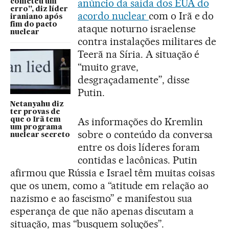
anúncio da saída dos EUA do
cometeu um
erro”, diz líder
acordo nuclear
com o Irã e do
iraniano após
fim do pacto
ataque noturno israelense
nuclear
contra instalações militares de
Teerã na Síria. A situação é
“muito grave,
desgraçadamente”, disse
Putin.
Netanyahu diz
ter provas de
As informações do Kremlin
que o Irã tem
um programa
sobre o conteúdo da conversa
nuclear secreto
entre os dois líderes foram
contidas e lacônicas. Putin
afirmou que Rússia e Israel têm muitas coisas
que os unem, como a “atitude em relação ao
nazismo e ao fascismo” e manifestou sua
esperança de que não apenas discutam a
situação, mas “busquem soluções”.