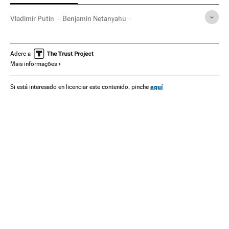
Vladimir Putin
Benjamin Netanyahu
Acordo nuclear iraniano
Tratado nuclear
Programa nuclear Irã
Segurança nuclear
Israel
Adere a
Mais informações
Tratados desarmamento
Armas nucleares
Tratados internacionais
Energia nuclear
Rússia
aquí
Si está interesado en licenciar este contenido, pinche
Oriente médio
Relações internacionais
Armamento
Europa Leste
Ásia
Defesa
Europa
Relações exteriores
Energia