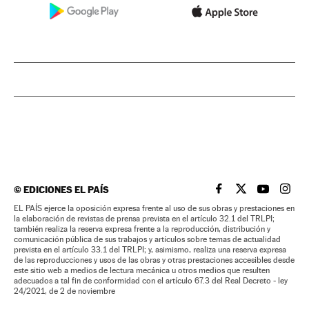
©
EDICIONES EL PAÍS
EL PAÍS BRASIL EN
EL PAÍS BRASI
EL PAÍS B
EL PA
EL PAÍS ejerce la oposición expresa frente al uso de sus obras y prestaciones en
la elaboración de revistas de prensa prevista en el artículo 32.1 del TRLPI;
también realiza la reserva expresa frente a la reproducción, distribución y
comunicación pública de sus trabajos y artículos sobre temas de actualidad
prevista en el artículo 33.1 del TRLPI; y, asimismo, realiza una reserva expresa
de las reproducciones y usos de las obras y otras prestaciones accesibles desde
este sitio web a medios de lectura mecánica u otros medios que resulten
adecuados a tal fin de conformidad con el artículo 67.3 del Real Decreto - ley
24/2021, de 2 de noviembre