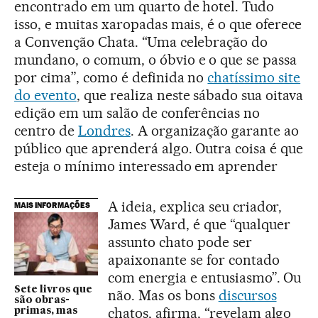
encontrado em um quarto de hotel. Tudo
isso, e muitas xaropadas mais, é o que oferece
a Convenção Chata. “Uma celebração do
mundano, o comum, o óbvio e o que se passa
por cima”, como é definida no
chatíssimo site
do evento
, que realiza neste sábado sua oitava
edição em um salão de conferências no
centro de
Londres
. A organização garante ao
público que aprenderá algo. Outra coisa é que
esteja o mínimo interessado em aprender
A ideia, explica seu criador,
MAIS INFORMAÇÕES
James Ward, é que “qualquer
assunto chato pode ser
apaixonante se for contado
com energia e entusiasmo”. Ou
Sete livros que
não. Mas os bons
discursos
são obras-
chatos, afirma, “revelam algo
primas, mas