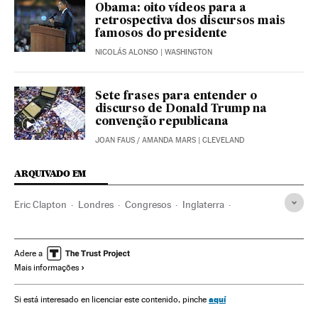
Obama: oito vídeos para a
retrospectiva dos discursos mais
famosos do presidente
NICOLÁS ALONSO
| WASHINGTON
Sete frases para entender o
discurso de Donald Trump na
convenção republicana
JOAN FAUS
/
AMANDA MARS
| CLEVELAND
ARQUIVADO EM
Eric Clapton
Londres
Congresos
Inglaterra
Reino Unido
Europa Ocidental
Eventos
Europa
Cultura
Sociedade
Adere a
Mais informações
aquí
Si está interesado en licenciar este contenido, pinche