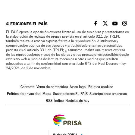
©
EDICIONES EL PAÍS
EL PAÍS BRASIL EN
EL PAÍS BRASI
EL PAÍS B
EL PA
EL PAÍS ejerce la oposición expresa frente al uso de sus obras y prestaciones en
la elaboración de revistas de prensa prevista en el artículo 32.1 del TRLPI;
también realiza la reserva expresa frente a la reproducción, distribución y
comunicación pública de sus trabajos y artículos sobre temas de actualidad
prevista en el artículo 33.1 del TRLPI; y, asimismo, realiza una reserva expresa
de las reproducciones y usos de las obras y otras prestaciones accesibles desde
este sitio web a medios de lectura mecánica u otros medios que resulten
adecuados a tal fin de conformidad con el artículo 67.3 del Real Decreto - ley
24/2021, de 2 de noviembre
Contacto
Venta de contenidos
Aviso legal
Política cookies
Política de privacidad
Mapa
Suscripciones EL PAÍS
Suscripciones empresas
RSS
Índice
Noticias de hoy
Webs de PRISA