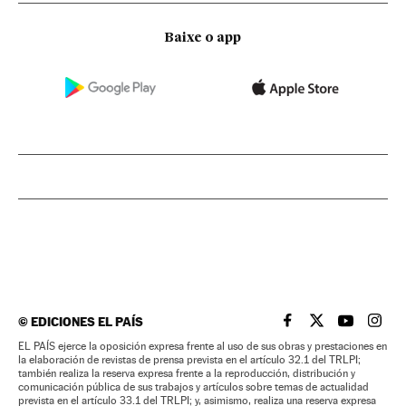
Baixe o app
©
EDICIONES EL PAÍS
EL PAÍS BRASIL EN
EL PAÍS BRASI
EL PAÍS B
EL PA
EL PAÍS ejerce la oposición expresa frente al uso de sus obras y prestaciones en
la elaboración de revistas de prensa prevista en el artículo 32.1 del TRLPI;
también realiza la reserva expresa frente a la reproducción, distribución y
comunicación pública de sus trabajos y artículos sobre temas de actualidad
prevista en el artículo 33.1 del TRLPI; y, asimismo, realiza una reserva expresa