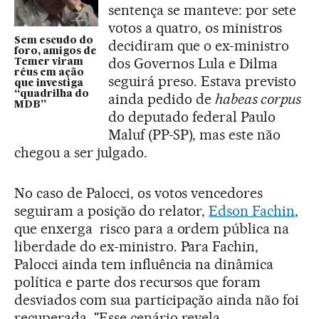
sentença se manteve: por sete
votos a quatro, os ministros
Sem escudo do
decidiram que o ex-ministro
foro, amigos de
dos Governos Lula e Dilma
Temer viram
réus em ação
seguirá preso. Estava previsto
que investiga
“quadrilha do
ainda pedido de
habeas corpus
MDB”
do deputado federal Paulo
Maluf (PP-SP), mas este não
chegou a ser julgado.
No caso de Palocci, os votos vencedores
seguiram a posição do relator,
Edson Fachin
,
que enxerga risco para a ordem pública na
liberdade do ex-ministro. Para Fachin,
Palocci ainda tem influência na dinâmica
política e parte dos recursos que foram
desviados com sua participação ainda não foi
recuperada. "Esse cenário revela