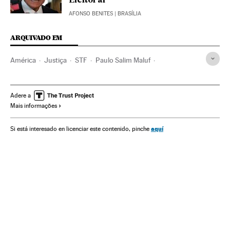
Eleitoral
AFONSO BENITES
| BRASÍLIA
ARQUIVADO EM
América
Justiça
STF
Paulo Salim Maluf
Antonio Palocci
Justiça Federal
Tribunais
Brasil
Poder judicial
América do Sul
América Latina
Adere a
Mais informações
aquí
Si está interesado en licenciar este contenido, pinche