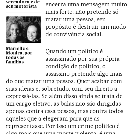
vereadora e de
encerra uma mensagem muito
seu motorista
mais forte: não pretende só
matar uma pessoa, seu
propósito é destruir um modo
de convivência social.
Marielle e
Quando um político é
Monica, por
assassinado por sua própria
todas as
famílias
condição de político, o
assassino pretende algo mais
do que matar uma pessoa. Quer acabar com
suas ideias e, sobretudo, com seu direito a
expressá-las. Se além disso ainda se trata de
um cargo eletivo, as balas não são dirigidas
apenas contra essa pessoa, mas contra todos
aqueles que a elegeram para que as
representasse. Por isso um crime político é
algo mais que uma morte violenta, é uma