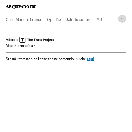
ARQUIVADO EM
Caso Marielle Franco
Opinião
Jair Bolsonaro
MBL
Extrema direita
Marielle Franco
Calúnias
Brasil
Casos judiciais
Assassinatos
América do Sul
Adere a
Mais informações
América Latina
Acontecimentos
América
Delitos
Justiça
Fake news
Internet
Telecomunicações
aquí
Si está interesado en licenciar este contenido, pinche
Comunicações
Anderson Gomes