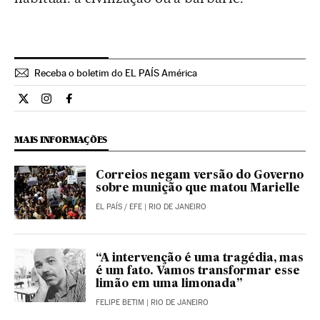
Receba o boletim do EL PAÍS América
Opiniao El País Brasil en Twitter
Opiniao El País Brasil en Instagram
Opiniao El País Brasil en Facebook
MAIS INFORMAÇÕES
Correios negam versão do Governo
sobre munição que matou Marielle
EL PAÍS
/
EFE
| RIO DE JANEIRO
“A intervenção é uma tragédia, mas
é um fato. Vamos transformar esse
limão em uma limonada”
FELIPE BETIM
| RIO DE JANEIRO