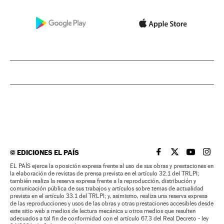
©
EDICIONES EL PAÍS
EL PAÍS BRASIL EN
EL PAÍS BRASI
EL PAÍS B
EL PA
EL PAÍS ejerce la oposición expresa frente al uso de sus obras y prestaciones en
la elaboración de revistas de prensa prevista en el artículo 32.1 del TRLPI;
también realiza la reserva expresa frente a la reproducción, distribución y
comunicación pública de sus trabajos y artículos sobre temas de actualidad
prevista en el artículo 33.1 del TRLPI; y, asimismo, realiza una reserva expresa
de las reproducciones y usos de las obras y otras prestaciones accesibles desde
este sitio web a medios de lectura mecánica u otros medios que resulten
adecuados a tal fin de conformidad con el artículo 67.3 del Real Decreto - ley