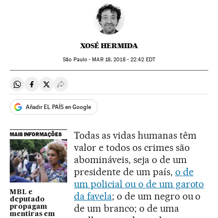
XOSÉ HERMIDA
São Paulo -
MAR
18, 2018 - 22:42
EDT
Compartir en Whatsapp
Compartir en Facebook
Compartir en Twitter
Desplegar Redes Sociales
Añadir EL PAÍS en Google
Todas as vidas humanas têm
MAIS INFORMAÇÕES
valor e todos os crimes são
abomináveis, seja o de um
presidente de um país,
o de
um policial ou o de um garoto
MBL e
da favela
; o de um negro ou o
deputado
de um branco; o de uma
propagam
mentiras em