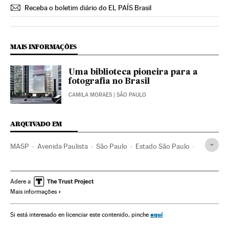
Receba o boletim diário do EL PAÍS Brasil
MAIS INFORMAÇÕES
Uma biblioteca pioneira para a
fotografia no Brasil
CAMILA MORAES
| SÃO PAULO
ARQUIVADO EM
MASP
Avenida Paulista
São Paulo
Estado São Paulo
Museus
Brasil
Instituições culturais
América do Sul
América Latina
América
Cultura
Adere a
Mais informações
aquí
Si está interesado en licenciar este contenido, pinche