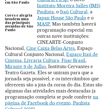
em São Paulo
Instituto Moreira Salles (IMS)
Paulista
, o
Itaú Cultural,
a
Cores e alegria
Japan House São Paulo
e o
invadem uma
MASP.
Mas também haverá
das principais
avenidas de São
programação especial em
Paulo
outras nove instituições:
CINEARTE-Conjunto
Nacional,
Cine Caixa Belas Artes
, Espaço
Cultural Conjunto Nacional,
Espaço Itaú de
Cinema
,
Livraria Cultura,
Fnac Brasil
,
Mirante 9 de Julho
, Instituto Cervantes e
Teatro Gazeta. Eles se uniram para que a
jornada seja possível, e os intercâmbios que
oferecem são a joia da coroa do dia. Estas são
algumas das atividades mais destacadas (a
programação completa se pode conferir
na
página de Facebook do evento, Paulista
Cultural 2018
)