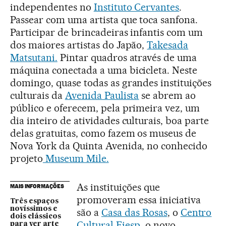
independentes no
Instituto Cervantes
.
Passear com uma artista que toca sanfona.
Participar de brincadeiras infantis com um
dos maiores artistas do Japão,
Takesada
Matsutani.
Pintar quadros através de uma
máquina conectada a uma bicicleta. Neste
domingo, quase todas as grandes instituições
culturais da
Avenida Paulista
se abrem ao
público e oferecem, pela primeira vez, um
dia inteiro de atividades culturais, boa parte
delas gratuitas, como fazem os museus de
Nova York da Quinta Avenida, no conhecido
projeto
Museum Mile.
As instituições que
MAIS INFORMAÇÕES
promoveram essa iniciativa
Três espaços
novíssimos e
são a
Casa das Rosas
, o
Centro
dois clássicos
Cultural Fiesp
, o novo
para ver arte