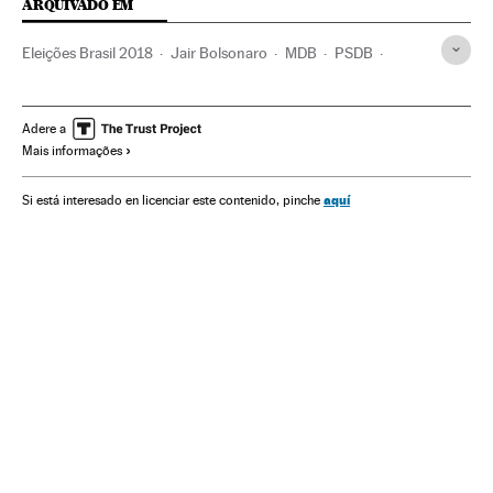
ARQUIVADO EM
Eleições Brasil 2018
Jair Bolsonaro
MDB
PSDB
Operação Lava Jato
Eleições Brasil
Partido dos Trabalhadores
Michel Temer
Adere a
Mais informações
Presidente Brasil
Subornos
Financiamento ilegal
Presidência Brasil
Corrupção política
Brasil
aquí
Si está interesado en licenciar este contenido, pinche
Governo Brasil
Eleições
América do Sul
América Latina
Partidos políticos
Governo
América
Administração Estado
Empresas
Política
Administração pública