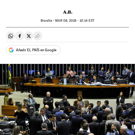
A.B.
Brasília -
MAR
08, 2018 - 10:14
EST
Compartir en Whatsapp
Compartir en Facebook
Compartir en Twitter
Desplegar Redes Sociales
Añadir EL PAÍS en Google