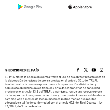
©
EDICIONES EL PAÍS
EL PAÍS BRASIL EN
EL PAÍS BRASI
EL PAÍS B
EL PA
EL PAÍS ejerce la oposición expresa frente al uso de sus obras y prestaciones en
la elaboración de revistas de prensa prevista en el artículo 32.1 del TRLPI;
también realiza la reserva expresa frente a la reproducción, distribución y
comunicación pública de sus trabajos y artículos sobre temas de actualidad
prevista en el artículo 33.1 del TRLPI; y, asimismo, realiza una reserva expresa
de las reproducciones y usos de las obras y otras prestaciones accesibles desde
este sitio web a medios de lectura mecánica u otros medios que resulten
adecuados a tal fin de conformidad con el artículo 67.3 del Real Decreto - ley
24/2021, de 2 de noviembre