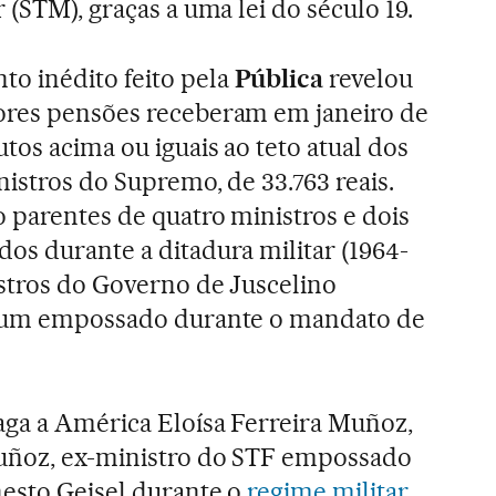
r (STM), graças a uma lei do século 19.
o inédito feito pela
Pública
revelou
ores pensões receberam em janeiro de
utos acima ou iguais ao teto atual dos
nistros do Supremo, de 33.763 reais.
o parentes de quatro ministros e dois
os durante a ditadura militar (1964-
istros do Governo de Juscelino
e um empossado durante o mandato de
aga a América Eloísa Ferreira Muñoz,
uñoz, ex-ministro do STF empossado
nesto Geisel durante o
regime militar
.