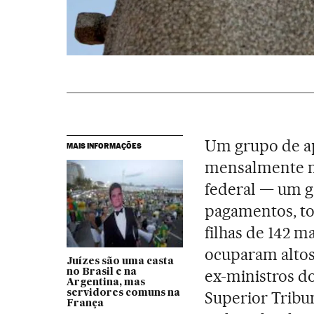
Um grupo de a
MAIS INFORMAÇÕES
mensalmente ma
federal — um ga
pagamentos, tod
filhas de 142 m
ocuparam altos 
Juízes são uma casta
ex-ministros d
no Brasil e na
Argentina, mas
servidores comuns na
Superior Tribun
França