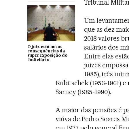
Tribunal Milita
Um levantament
que as dez mai
2018 valores br
salários dos mi
O juiz está nu: as
consequências da
Entre elas estã
superexposição do
Judiciário
juízes empossad
1985), três min
Kubitschek (1956-1961) 
Sarney (1985-1990).
A maior das pensões é p
viúva de Pedro Soares M
em 1977 pelo general Er