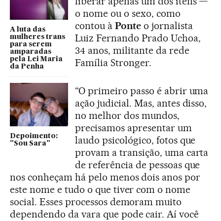
liberar apenas um dos itens —
o nome ou o sexo, como
contou à
Ponte
o jornalista
A luta das
Luiz Fernando Prado Uchoa,
mulheres trans
para serem
34 anos, militante da rede
amparadas
pela Lei Maria
Família Stronger.
da Penha
“O primeiro passo é abrir uma
ação judicial. Mas, antes disso,
no melhor dos mundos,
precisamos apresentar um
Depoimento:
laudo psicológico, fotos que
"Sou Sara"
provam a transição, uma carta
de referência de pessoas que
nos conheçam há pelo menos dois anos por
este nome e tudo o que tiver com o nome
social. Esses processos demoram muito
dependendo da vara que pode cair. Aí você