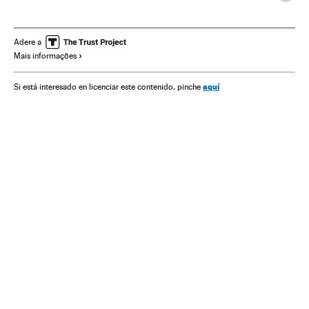
Lgtbiq
Identidade sexual
Tribunais
Brasil
Poder judicial
América do Sul
América Latina
Adere a
Mais informações
Sexualidade
Grupos sociais
América
Justiça
Sociedade
aquí
Si está interesado en licenciar este contenido, pinche