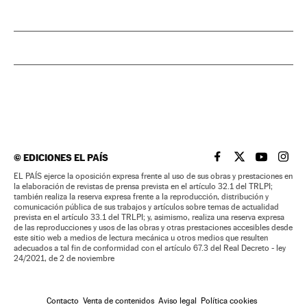
©
EDICIONES EL PAÍS
EL PAÍS BRASIL EN
EL PAÍS BRASI
EL PAÍS B
EL PA
EL PAÍS ejerce la oposición expresa frente al uso de sus obras y prestaciones en
la elaboración de revistas de prensa prevista en el artículo 32.1 del TRLPI;
también realiza la reserva expresa frente a la reproducción, distribución y
comunicación pública de sus trabajos y artículos sobre temas de actualidad
prevista en el artículo 33.1 del TRLPI; y, asimismo, realiza una reserva expresa
de las reproducciones y usos de las obras y otras prestaciones accesibles desde
este sitio web a medios de lectura mecánica u otros medios que resulten
adecuados a tal fin de conformidad con el artículo 67.3 del Real Decreto - ley
24/2021, de 2 de noviembre
Contacto
Venta de contenidos
Aviso legal
Política cookies