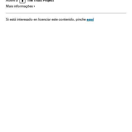
Adere a
Mais informações
Congresso Nacional
Festivais
Cinema
Cultura
Partido dos Trabalhadores
Partidos políticos
Política
aquí
Si está interesado en licenciar este contenido, pinche