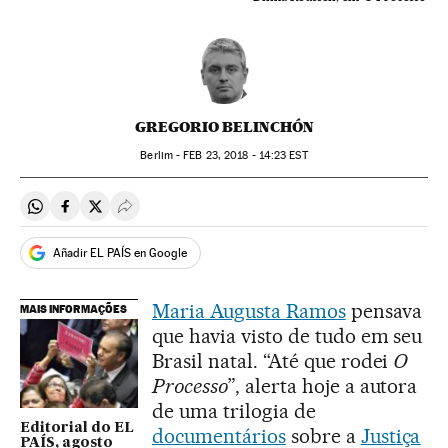
GREGORIO BELINCHÓN
Berlim -
FEB
23, 2018 - 14:23
EST
Compartir en Whatsapp
Compartir en Facebook
Compartir en Twitter
Desplegar Redes Sociales
Añadir EL PAÍS en Google
Maria Augusta Ramos
pensava
MAIS INFORMAÇÕES
que havia visto de tudo em seu
Brasil natal. “Até que rodei
O
Processo
”, alerta hoje a autora
de uma trilogia de
Editorial do EL
documentários
sobre a
Justiça
PAÍS, agosto