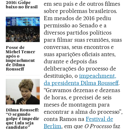
em seu país e de outros filmes
2016: Golpe
baixo no Brasil
sobre problemas brasileiros.
Em meados de 2016 pediu
permissão ao Senado e a
diversos partidos políticos
para filmar suas reuniões, suas
conversas, seus encontros e
Posse de
Michel Temer
suas aparições oficiais antes,
após o
durante e depois das
impeachment
de Dilma
deliberações do processo de
Rousseff
destituição, o
impeachment,
da presidenta Dilma Rousseff
.
“Gravamos dezenas e dezenas
de horas, e precisei de seis
meses de montagem para
Dilma Rousseff:
encontrar a alma do processo”,
“O segundo
conta Ramos na
Festival de
golpe é impedir
que Lula seja
Berlim
, em que
O Processo
faz
candidato”