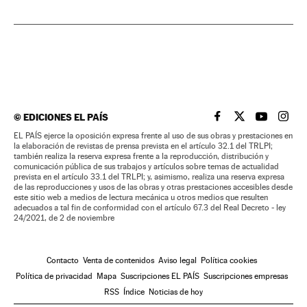
©
EDICIONES EL PAÍS
EL PAÍS BRASIL EN
EL PAÍS BRASI
EL PAÍS B
EL PA
EL PAÍS ejerce la oposición expresa frente al uso de sus obras y prestaciones en
la elaboración de revistas de prensa prevista en el artículo 32.1 del TRLPI;
también realiza la reserva expresa frente a la reproducción, distribución y
comunicación pública de sus trabajos y artículos sobre temas de actualidad
prevista en el artículo 33.1 del TRLPI; y, asimismo, realiza una reserva expresa
de las reproducciones y usos de las obras y otras prestaciones accesibles desde
este sitio web a medios de lectura mecánica u otros medios que resulten
adecuados a tal fin de conformidad con el artículo 67.3 del Real Decreto - ley
24/2021, de 2 de noviembre
Contacto
Venta de contenidos
Aviso legal
Política cookies
Política de privacidad
Mapa
Suscripciones EL PAÍS
Suscripciones empresas
RSS
Índice
Noticias de hoy