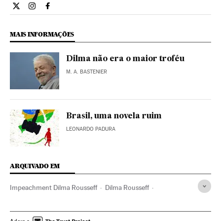
Cultura El País Brasil en Twitter
Cultura El País Brasil en Instagram
Cultura El País Brasil en Facebook
MAIS INFORMAÇÕES
Dilma não era o maior troféu
M. A. BASTENIER
Brasil, uma novela ruim
LEONARDO PADURA
ARQUIVADO EM
Impeachment Dilma Rousseff
Dilma Rousseff
Câmara Deputados
Impeachment
Crises políticas
Festival Berlim
Destituições políticas
Festivais cinema