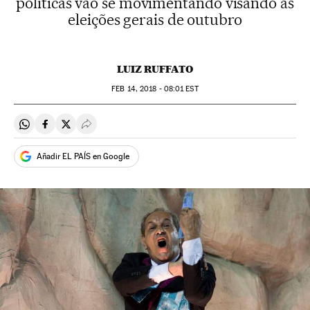
políticas vão se movimentando visando as
eleições gerais de outubro
LUIZ RUFFATO
FEB
14, 2018 - 08:01
EST
Compartir en Whatsapp
Compartir en Facebook
Compartir en Twitter
Desplegar Redes Sociales
Añadir EL PAÍS en Google