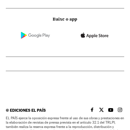
Baixe o app
©
EDICIONES EL PAÍS
EL PAÍS BRASIL EN
EL PAÍS BRASI
EL PAÍS B
EL PA
EL PAÍS ejerce la oposición expresa frente al uso de sus obras y prestaciones en
la elaboración de revistas de prensa prevista en el artículo 32.1 del TRLPI;
también realiza la reserva expresa frente a la reproducción, distribución y