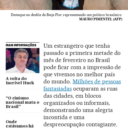
Destaque no desfile da Beija Flor representando um político brasileiro.
MAURO PIMENTEL (AFP)
Um estrangeiro que tenha
MAIS INFORMAÇÕES
passado a primeira metade do
mês de fevereiro no Brasil
pode ficar com a impressão de
que vivemos no melhor país
A volta do
do mundo.
Milhões de pessoas
Incrível Huck
fantasiadas
ocuparam as ruas
das cidades, em blocos
“O cinismo
organizados ou informais,
nacional mata o
Brasil”
demonstrando uma alegria
incontida e uma
Onde
despreocupação contagiante.
estávamos há