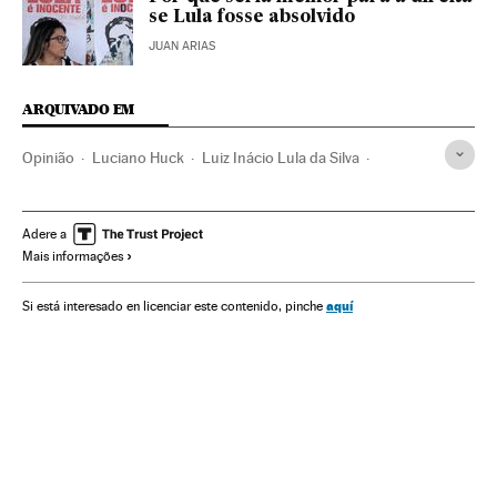
se Lula fosse absolvido
JUAN ARIAS
ARQUIVADO EM
Opinião
Luciano Huck
Luiz Inácio Lula da Silva
Michel Temer
Presidente Brasil
Brasil
Governo Brasil
América do Sul
América Latina
Governo
América
Adere a
Mais informações
Administração Estado
Administração pública
Partido dos Trabalhadores
Partidos políticos
Política
aquí
Si está interesado en licenciar este contenido, pinche