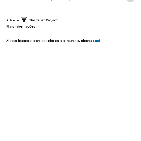
Delitos
Europa
Turismo
Justiça
Adere a
Mais informações
aquí
Si está interesado en licenciar este contenido, pinche