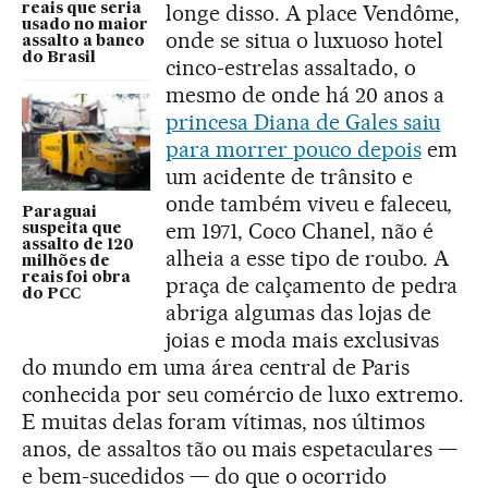
longe disso. A place Vendôme,
reais que seria
usado no maior
onde se situa o luxuoso hotel
assalto a banco
do Brasil
cinco-estrelas assaltado, o
mesmo de onde há 20 anos a
princesa Diana de Gales saiu
para morrer pouco depois
em
um acidente de trânsito e
onde também viveu e faleceu,
Paraguai
em 1971, Coco Chanel, não é
suspeita que
assalto de 120
alheia a esse tipo de roubo. A
milhões de
reais foi obra
praça de calçamento de pedra
do PCC
abriga algumas das lojas de
joias e moda mais exclusivas
do mundo em uma área central de Paris
conhecida por seu comércio de luxo extremo.
E muitas delas foram vítimas, nos últimos
anos, de assaltos tão ou mais espetaculares —
e bem-sucedidos — do que o ocorrido