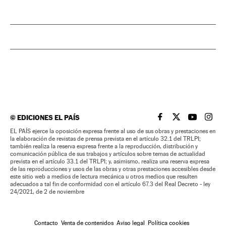
©
EDICIONES EL PAÍS
EL PAÍS BRASIL EN
EL PAÍS BRASI
EL PAÍS B
EL PA
EL PAÍS ejerce la oposición expresa frente al uso de sus obras y prestaciones en
la elaboración de revistas de prensa prevista en el artículo 32.1 del TRLPI;
también realiza la reserva expresa frente a la reproducción, distribución y
comunicación pública de sus trabajos y artículos sobre temas de actualidad
prevista en el artículo 33.1 del TRLPI; y, asimismo, realiza una reserva expresa
de las reproducciones y usos de las obras y otras prestaciones accesibles desde
este sitio web a medios de lectura mecánica u otros medios que resulten
adecuados a tal fin de conformidad con el artículo 67.3 del Real Decreto - ley
24/2021, de 2 de noviembre
Contacto
Venta de contenidos
Aviso legal
Política cookies