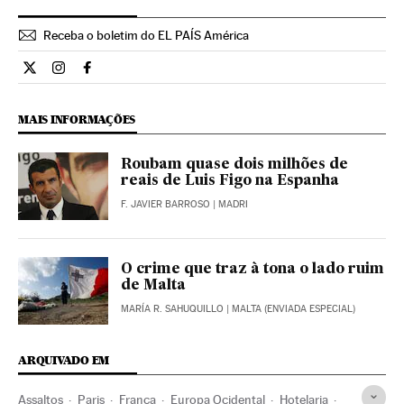
Receba o boletim do EL PAÍS América
Internacional El País Brasil en Twitter
Internacional El País Brasil en Instagram
Internacional El País Brasil en Facebook
MAIS INFORMAÇÕES
Roubam quase dois milhões de
reais de Luis Figo na Espanha
F. JAVIER BARROSO
| MADRI
O crime que traz à tona o lado ruim
de Malta
MARÍA R. SAHUQUILLO
| MALTA (ENVIADA ESPECIAL)
ARQUIVADO EM
Assaltos
Paris
França
Europa Ocidental
Hotelaria