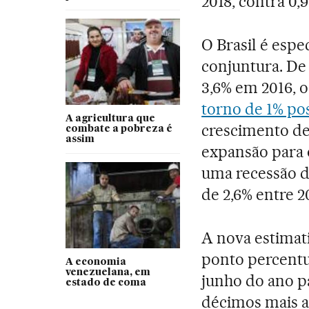
2018, contra 0,
O Brasil é espe
conjuntura. De
3,6% em 2016, 
torno de 1% pos
A agricultura que
crescimento de
combate a pobreza é
assim
expansão para 
uma recessão d
de 2,6% entre 2
A nova estimat
ponto percentu
A economia
venezuelana, em
junho do ano pa
estado de coma
décimos mais a