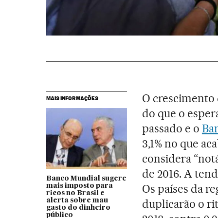
O crescimento 
MAIS INFORMAÇÕES
do que o esper
passado e o
Ba
3,1% no que ac
considera “not
de 2016. A tend
Banco Mundial sugere
Os países da re
mais imposto para
ricos no Brasil e
alerta sobre mau
duplicarão o r
gasto do dinheiro
público