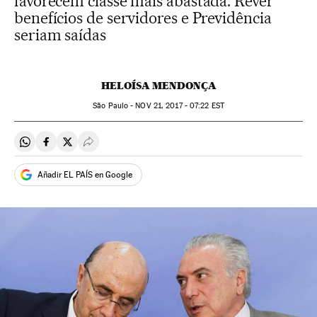
favorecem classe mais abastada. Rever
benefícios de servidores e Previdência
seriam saídas
HELOÍSA MENDONÇA
São Paulo -
NOV
21, 2017 - 07:22
EST
Compartir en Whatsapp
Compartir en Facebook
Compartir en Twitter
Desplegar Redes Sociales
Añadir EL PAÍS en Google