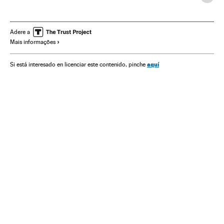
América
Organizações internacionais
Relações exteriores
Adere a
Mais informações
aquí
Si está interesado en licenciar este contenido, pinche