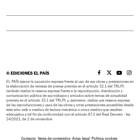
©
EDICIONES EL PAÍS
EL PAÍS BRASIL EN
EL PAÍS BRASI
EL PAÍS B
EL PA
EL PAÍS ejerce la oposición expresa frente al uso de sus obras y prestaciones en
la elaboración de revistas de prensa prevista en el artículo 32.1 del TRLPI;
también realiza la reserva expresa frente a la reproducción, distribución y
comunicación pública de sus trabajos y artículos sobre temas de actualidad
prevista en el artículo 33.1 del TRLPI; y, asimismo, realiza una reserva expresa
de las reproducciones y usos de las obras y otras prestaciones accesibles desde
este sitio web a medios de lectura mecánica u otros medios que resulten
adecuados a tal fin de conformidad con el artículo 67.3 del Real Decreto - ley
24/2021, de 2 de noviembre
Contacto
Venta de contenidos
Aviso legal
Política cookies