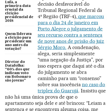
Lula, a
decisão desfavorável do
primeira data
Tribunal Regional Federal da
crucial da
eleição
4ª Região (TRF-4),
que marcou
presidencial de
2018
para o dia 24 de janeiro em
Porto Alegre o julgamento de
seu recurso contra a sentença
Quem liderava
a eleição para
de nove anos de prisão do juiz
presidente um
ano antes da
Sérgio Moro.
A condenação,
votação?
alega, seria simplesmente
“uma negação da Justiça”, por
Diretor do
isso espera que daqui até o dia
Datafolha:
“60% dos que
do julgamento se abra
indicam voto
em Bolsonaro
caminho para um “consenso”
são jovens”
sobre sua inocência
no caso do
triplex do Guarujá
. Insistiu que
não há uma única prova de que o
apartamento seja dele e até brincou: “Leiam a
sentença e se encontrem alguma coisa, me