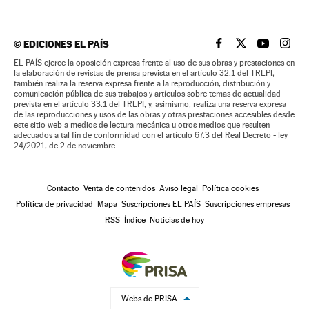
©
EDICIONES EL PAÍS
EL PAÍS BRASIL EN
EL PAÍS BRASI
EL PAÍS B
EL PA
EL PAÍS ejerce la oposición expresa frente al uso de sus obras y prestaciones en
la elaboración de revistas de prensa prevista en el artículo 32.1 del TRLPI;
también realiza la reserva expresa frente a la reproducción, distribución y
comunicación pública de sus trabajos y artículos sobre temas de actualidad
prevista en el artículo 33.1 del TRLPI; y, asimismo, realiza una reserva expresa
de las reproducciones y usos de las obras y otras prestaciones accesibles desde
este sitio web a medios de lectura mecánica u otros medios que resulten
adecuados a tal fin de conformidad con el artículo 67.3 del Real Decreto - ley
24/2021, de 2 de noviembre
Contacto
Venta de contenidos
Aviso legal
Política cookies
Política de privacidad
Mapa
Suscripciones EL PAÍS
Suscripciones empresas
RSS
Índice
Noticias de hoy
Webs de PRISA