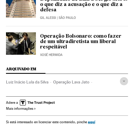
o que diz a acusação e o que diz a
defesa
GIL ALESSI
| SÃO PAULO
Operação Bolsonaro: como fazer
de um ultradiretista um liberal
respeitável
XOSÉ HERMIDA
ARQUIVADO EM
Luiz Inácio Lula da Silva
Operação Lava Jato
Partido dos Trabalhadores
Caso Petrobras
Investigação policial
Petrobras
Lavagem dinheiro
Adere a
Mais informações
Financiamento ilegal
Subornos
Financiamento partidos
Caixa dois
Corrupção política
aquí
Si está interesado en licenciar este contenido, pinche
Delitos fiscais
Corrupção
Brasil
Polícia