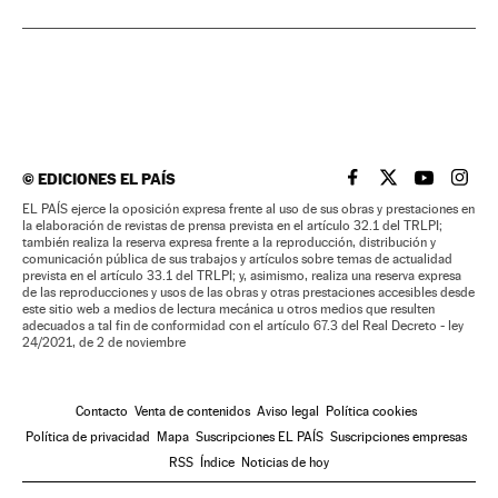
©
EDICIONES EL PAÍS
EL PAÍS BRASIL EN
EL PAÍS BRASI
EL PAÍS B
EL PA
EL PAÍS ejerce la oposición expresa frente al uso de sus obras y prestaciones en
la elaboración de revistas de prensa prevista en el artículo 32.1 del TRLPI;
también realiza la reserva expresa frente a la reproducción, distribución y
comunicación pública de sus trabajos y artículos sobre temas de actualidad
prevista en el artículo 33.1 del TRLPI; y, asimismo, realiza una reserva expresa
de las reproducciones y usos de las obras y otras prestaciones accesibles desde
este sitio web a medios de lectura mecánica u otros medios que resulten
adecuados a tal fin de conformidad con el artículo 67.3 del Real Decreto - ley
24/2021, de 2 de noviembre
Contacto
Venta de contenidos
Aviso legal
Política cookies
Política de privacidad
Mapa
Suscripciones EL PAÍS
Suscripciones empresas
RSS
Índice
Noticias de hoy