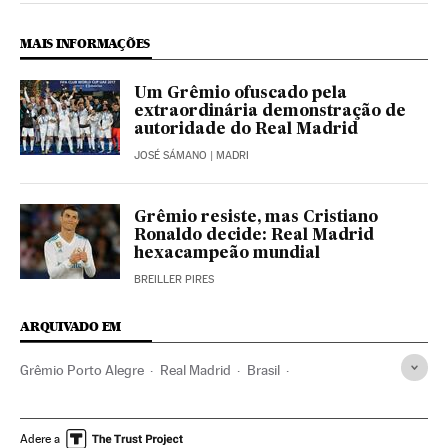
MAIS INFORMAÇÕES
Um Grêmio ofuscado pela
extraordinária demonstração de
autoridade do Real Madrid
JOSÉ SÁMANO
| MADRI
Grêmio resiste, mas Cristiano
Ronaldo decide: Real Madrid
hexacampeão mundial
BREILLER PIRES
ARQUIVADO EM
Grêmio Porto Alegre
Real Madrid
Brasil
América do Sul
América Latina
América
Mundial de Clubes 2017
Mundial Clubes
FIFA
Adere a