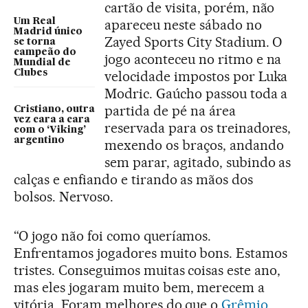
cartão de visita, porém, não
Um Real
apareceu neste sábado no
Madrid único
Zayed Sports City Stadium. O
se torna
campeão do
jogo aconteceu no ritmo e na
Mundial de
Clubes
velocidade impostos por Luka
Modric. Gaúcho passou toda a
partida de pé na área
Cristiano, outra
vez cara a cara
reservada para os treinadores,
com o ‘Viking’
argentino
mexendo os braços, andando
sem parar, agitado, subindo as
calças e enfiando e tirando as mãos dos
bolsos. Nervoso.
“O jogo não foi como queríamos.
Enfrentamos jogadores muito bons. Estamos
tristes. Conseguimos muitas coisas este ano,
mas eles jogaram muito bem, merecem a
vitória. Foram melhores do que o
Grêmio
,