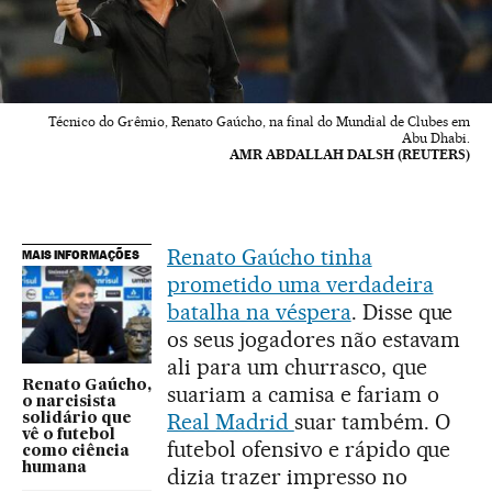
Técnico do Grêmio, Renato Gaúcho, na final do Mundial de Clubes em
Abu Dhabi.
AMR ABDALLAH DALSH (REUTERS)
Renato Gaúcho tinha
MAIS INFORMAÇÕES
prometido uma verdadeira
batalha na véspera
. Disse que
os seus jogadores não estavam
ali para um churrasco, que
Renato Gaúcho,
suariam a camisa e fariam o
o narcisista
Real Madrid
suar também. O
solidário que
vê o futebol
futebol ofensivo e rápido que
como ciência
humana
dizia trazer impresso no