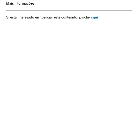
Mais informações
Clubes futebol
Times esportes
Futebol
Organizações desportivas
Competições
Esportes
aquí
Si está interesado en licenciar este contenido, pinche