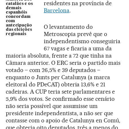
residentes na província de
catalães e os
demais
Barcelona
.
espanhóis
concordam
com
antecipação
O levantamento do
das eleições
Metroscopia prevê que o
regionais
independentismo conseguiria
67 vagas e ficaria a uma da
maioria absoluta, frente a 72 que tinha na
Câmara anterior. O ERC seria o partido mais
votado – com 26,5% e 39 deputados –
enquanto o Junts per Catalunya (a marca
eleitoral do PDeCAT) obteria 13,6% e 21
cadeiras. A CUP teria sete parlamentares e
5,9% dos votos. Se confirmado esse cenário
não seria possível que assumisse um
presidente independentista, a não ser que
contasse com o apoio de Catalunya en Comú,
que obteria oito deputados, três a menos do