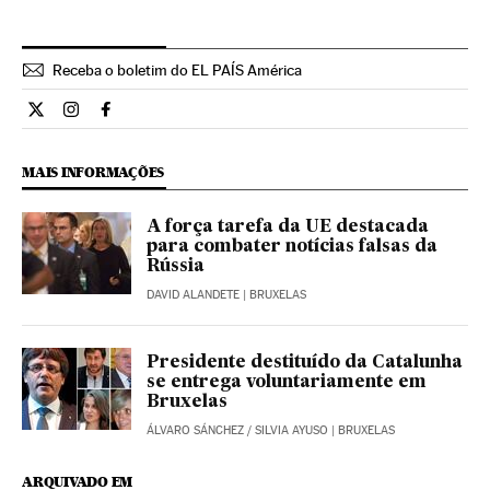
Receba o boletim do EL PAÍS América
Internacional El País Brasil en Twitter
Internacional El País Brasil en Instagram
Internacional El País Brasil en Facebook
MAIS INFORMAÇÕES
A força tarefa da UE destacada
para combater notícias falsas da
Rússia
DAVID ALANDETE
| BRUXELAS
Presidente destituído da Catalunha
se entrega voluntariamente em
Bruxelas
ÁLVARO SÁNCHEZ
/
SILVIA AYUSO
| BRUXELAS
ARQUIVADO EM