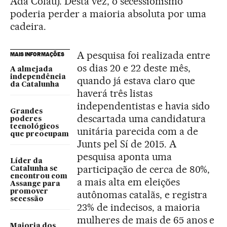
Ada Colau). Desta vez, o secessionismo
poderia perder a maioria absoluta por uma
cadeira.
A pesquisa foi realizada entre
MAIS INFORMAÇÕES
os dias 20 e 22 deste mês,
A almejada
independência
quando já estava claro que
da Catalunha
haverá três listas
independentistas e havia sido
Grandes
descartada uma candidatura
poderes
tecnológicos
unitária parecida com a de
que preocupam
Junts pel Sí de 2015. A
pesquisa aponta uma
Líder da
participação de cerca de 80%,
Catalunha se
encontrou com
a mais alta em eleições
Assange para
promover
autônomas catalãs, e registra
secessão
23% de indecisos, a maioria
mulheres de mais de 65 anos e
Maioria dos