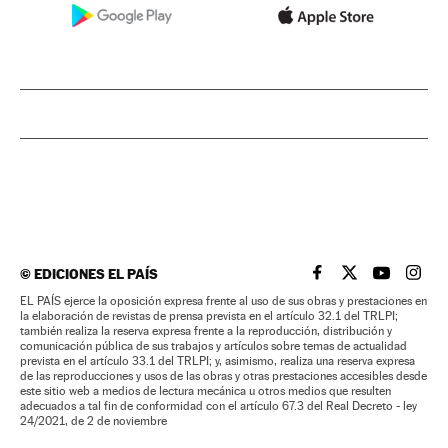
©
EDICIONES EL PAÍS
EL PAÍS BRASIL EN
EL PAÍS BRASI
EL PAÍS B
EL PA
EL PAÍS ejerce la oposición expresa frente al uso de sus obras y prestaciones en
la elaboración de revistas de prensa prevista en el artículo 32.1 del TRLPI;
también realiza la reserva expresa frente a la reproducción, distribución y
comunicación pública de sus trabajos y artículos sobre temas de actualidad
prevista en el artículo 33.1 del TRLPI; y, asimismo, realiza una reserva expresa
de las reproducciones y usos de las obras y otras prestaciones accesibles desde
este sitio web a medios de lectura mecánica u otros medios que resulten
adecuados a tal fin de conformidad con el artículo 67.3 del Real Decreto - ley
24/2021, de 2 de noviembre